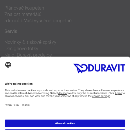
Plánovač koupelen
Znalost materiálů
5 kroků k Vaší vysněné koupelně
Servis
Novinky & tiskové zprávy
Designové fotky
Najdi Duravit prodejce
Často kladené otázky
Facebook
Instagram
Pinterest
Blog
Linked In
YouTube
Copyright © 2026 Duravit AG