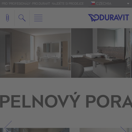
CZECHIA
PRO 'PROFESIONÁLY': PRO.DURAVIT
NAJDĚTE SI PRODEJCE
PELNOVÝ POR