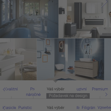
Kvalitní
Pro
Váš výběr
Vše
Exkluzivní
Premium
náročné
Požadavek na design
Klasické/prosté
Puristické/zredukované
Přímočaré/moderní
Váš výběr
Vše
Pohodlné/funkční
Filigránové/sna
Vzneše