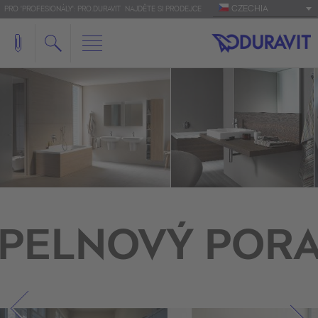
CZECHIA
PRO 'PROFESIONÁLY': PRO.DURAVIT
NAJDĚTE SI PRODEJCE
PELNOVÝ POR