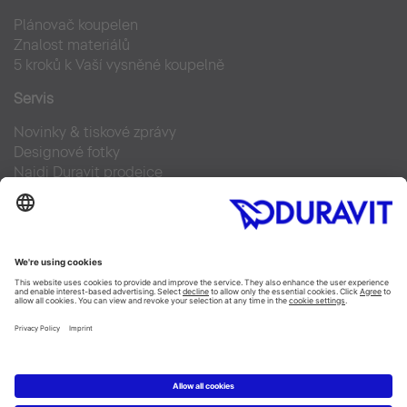
Plánovač koupelen
Znalost materiálů
5 kroků k Vaší vysněné koupelně
Servis
Novinky & tiskové zprávy
Designové fotky
Najdi Duravit prodejce
Často kladené otázky
Facebook
Instagram
Pinterest
Blog
Linked In
YouTube
Copyright © 2026 Duravit AG