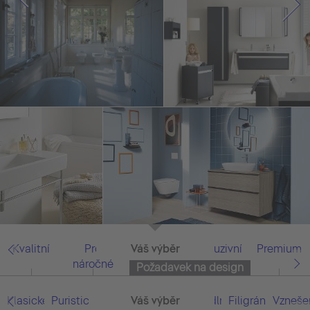
Kvalitní
Pro
Váš výběr
Vše
Exkluzivní
Premium
náročné
Požadavek na design
Klasické/prosté
Puristické/zredukované
Přímočaré/moderní
Váš výběr
Vše
Pohodlné/funkční
Filigránové/sna
Vzneše