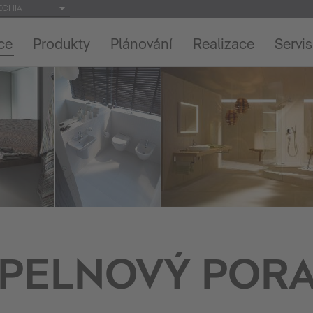
ECHIA
ce
Produkty
Plánování
Realizace
Servis
PELNOVÝ POR