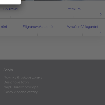
Exkluzivní
Premium
kční
Filigránové/snadné
Vznešené/elegantní
Servis
Novinky & tiskové zprávy
Designové fotky
Najdi Duravit prodejce
Často kladené otázky