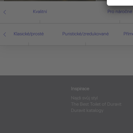
Kvalitní
Pro náročné
Klasické/prosté
Puristické/zredukované
Přím
Inspirace
Najdi svůj styl
The Best Toilet of Duravit
Duravit katalogy