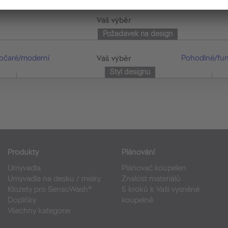
Vše
Váš výběr
Požadavek na design
očaré/moderní
Vše
Pohodlné/fun
Váš výběr
Styl designu
Produkty
Plánování
Umyvadla
Plánovač koupelen
Umyvadla na desku / misky
Znalost materiálů
Klozety pro SensoWash®
5 kroků k Vaší vysněné
Doplňky
koupelně
Všechny kategorie