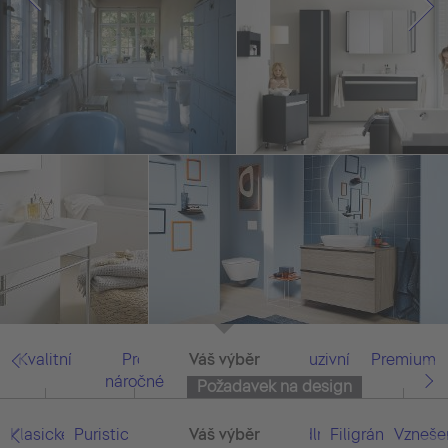
Kvalitní
Pro
Váš výběr
Vše
Exkluzivní
Premium
náročné
Požadavek na design
Klasické/prosté
Puristické/zredukované
Přímočaré/moderní
Váš výběr
Vše
Pohodlné/funkční
Filigránové/sna
Vzneše