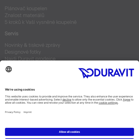
Plánovač koupelen
Znalost materiálů
5 kroků k Vaší vysněné koupelně
Servis
Novinky & tiskové zprávy
Designové fotky
Najdi Duravit prodejce
Často kladené otázky
Facebook
Instagram
Pinterest
Blog
Linked In
YouTube
Copyright © 2026 Duravit AG