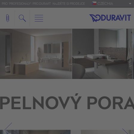
CZECHIA
PRO 'PROFESIONÁLY': PRO.DURAVIT
NAJDĚTE SI PRODEJCE
PELNOVÝ POR