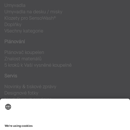
Umyvadla
Umyvadla na desku / misky
Klozety pro SensoWash®
Doplňky
Všechny kategorie
Plánování
Plánovač koupelen
Znalost materiálů
5 kroků k Vaší vysněné koupelně
Servis
Novinky & tiskové zprávy
Designové fotky
Najdi Duravit prodejce
Často kladené otázky