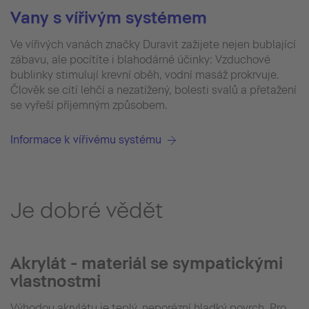
Vany s vířivým systémem
Ve vířivých vanách značky Duravit zažijete nejen bublající
zábavu, ale pocítíte i blahodárné účinky: Vzduchové
bublinky stimulují krevní oběh, vodní masáž prokrvuje.
Člověk se cítí lehčí a nezatížený, bolesti svalů a přetažení
se vyřeší příjemným způsobem.
Informace k vířivému systému
Je dobré vědět
Akrylát - materiál se sympatickými
vlastnostmi
Výhodou akrylátu je teplý, neporézní hladký povrch. Pro