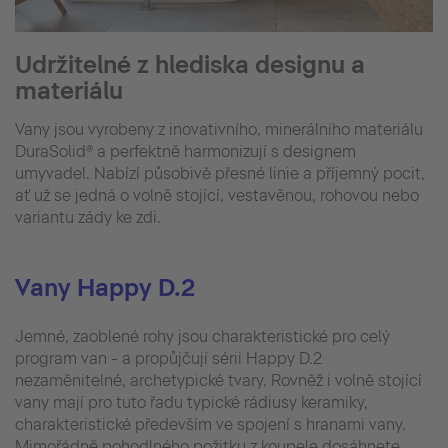
Udržitelné z hlediska designu a
materiálu
Vany jsou vyrobeny z inovativního, minerálního materiálu
DuraSolid® a perfektně harmonizují s designem
umyvadel. Nabízí působivě přesné linie a příjemný pocit,
ať už se jedná o volně stojící, vestavěnou, rohovou nebo
variantu zády ke zdi.
Vany Happy D.2
Jemné, zaoblené rohy jsou charakteristické pro celý
program van - a propůjčují sérii Happy D.2
nezaměnitelné, archetypické tvary. Rovněž i volně stojící
vany mají pro tuto řadu typické rádiusy keramiky,
charakteristické především ve spojení s hranami vany.
Mimořádně pohodlného požitku z koupele dosáhnete