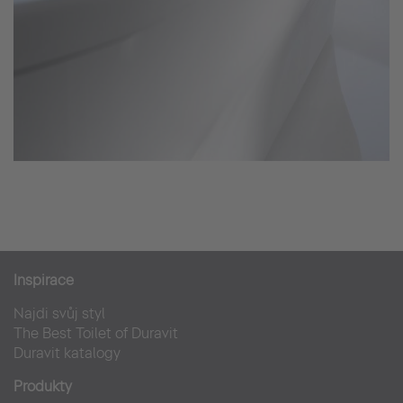
Inspirace
Najdi svůj styl
The Best Toilet of Duravit
Duravit katalogy
Produkty