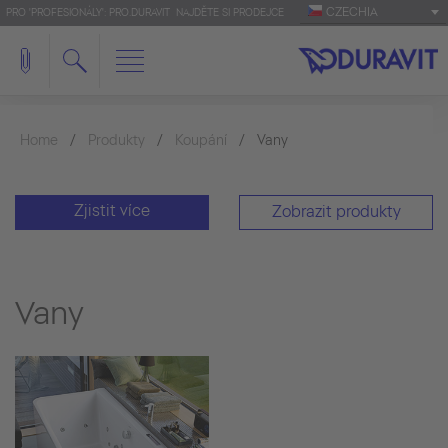
CZECHIA
PRO 'PROFESIONÁLY': PRO.DURAVIT
NAJDĚTE SI PRODEJCE
Home
Produkty
Koupání
Vany
Zjistit více
Zobrazit produkty
Vany