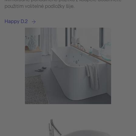
použitím volitelné podložky šíje.
Happy D.2