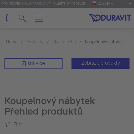
CZECHIA
PRO 'PROFESIONÁLY': PRO.DURAVIT
NAJDĚTE SI PRODEJCE
Home
Produkty
Mycí plocha
Koupelnový nábytek
Zobrazit produkty
Zjistit více
Koupelnový nábytek
Přehled produktů
Filtr