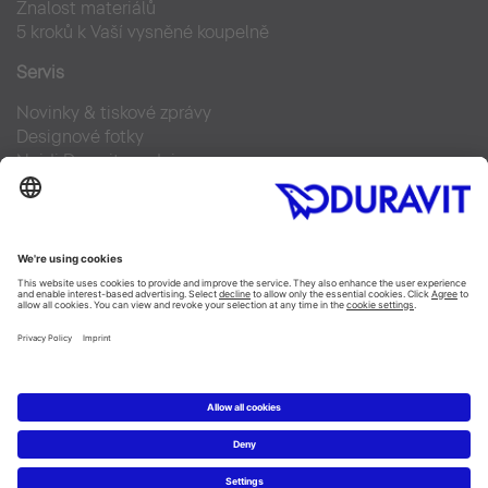
Znalost materiálů
5 kroků k Vaší vysněné koupelně
Servis
Novinky & tiskové zprávy
Designové fotky
Najdi Duravit prodejce
Často kladené otázky
Facebook
Instagram
Pinterest
Blog
Linked In
YouTube
Copyright © 2026 Duravit AG
Imprint
|
Prohlášení o ochraně osobních údajů
|
Nastavení
cookies