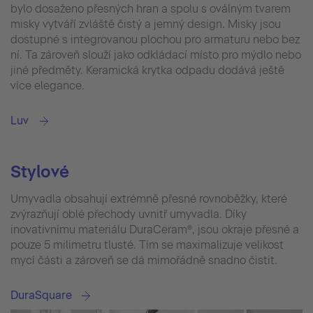
bylo dosaženo přesných hran a spolu s oválným tvarem
misky vytváří zvláště čistý a jemný design. Misky jsou
dostupné s integrovanou plochou pro armaturu nebo bez
ní. Ta zároveň slouží jako odkládací místo pro mýdlo nebo
jiné předměty. Keramická krytka odpadu dodává ještě
více elegance.
Luv
Stylové
Umyvadla obsahují extrémně přesné rovnoběžky, které
zvýrazňují oblé přechody uvnitř umyvadla. Díky
inovativnímu materiálu DuraCeram®, jsou okraje přesné a
pouze 5 milimetru tlusté. Tím se maximalizuje velikost
mycí části a zároveň se dá mimořádně snadno čistit.
DuraSquare