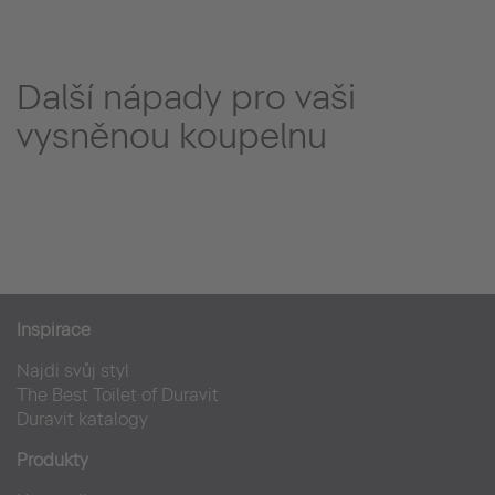
Další nápady pro vaši
vysněnou koupelnu
Inspirace
Najdi svůj styl
The Best Toilet of Duravit
Duravit katalogy
Produkty