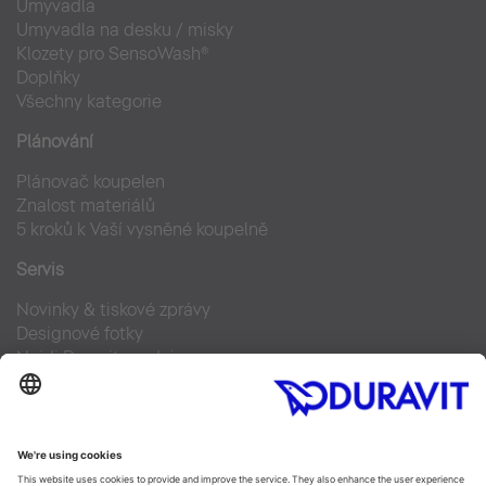
Umyvadla
Umyvadla na desku / misky
Klozety pro SensoWash®
Doplňky
Všechny kategorie
Plánování
Plánovač koupelen
Znalost materiálů
5 kroků k Vaší vysněné koupelně
Servis
Novinky & tiskové zprávy
Designové fotky
Najdi Duravit prodejce
Často kladené otázky
Facebook
Instagram