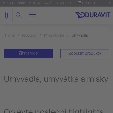
CZECHIA
PRO 'PROFESIONÁLY': PRO.DURAVIT
NAJDĚTE SI PRODEJCE
Home
Produkty
Mycí plocha
Umyvadla
Zjistit více
Zobrazit produkty
Umyvadla, umyvátka a misky
Objevte poslední highlights