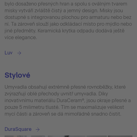
bylo dosaženo přesných hran a spolu s oválným tvarem
misky vytváří zvláště čistý a jemný design. Misky jsou
dostupné s integrovanou plochou pro armaturu nebo bez
ní. Ta zároveň slouží jako odkládací místo pro mýdlo nebo
jiné předměty. Keramická krytka odpadu dodává ještě
více elegance.
Luv
Stylové
Umyvadla obsahují extrémně přesné rovnoběžky, které
zvýrazňují oblé přechody uvnitř umyvadla. Díky
inovativnímu materiálu DuraCeram®, jsou okraje přesné a
pouze 5 milimetru tlusté. Tím se maximalizuje velikost
mycí části a zároveň se dá mimořádně snadno čistit.
DuraSquare