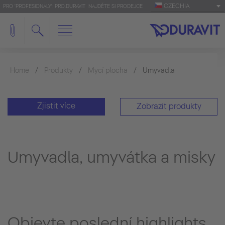
CZECHIA
PRO 'PROFESIONÁLY': PRO.DURAVIT
NAJDĚTE SI PRODEJCE
Home
Produkty
Mycí plocha
Umyvadla
Zjistit více
Zobrazit produkty
Umyvadla, umyvátka a misky
Objevte poslední highlights