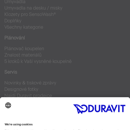
Umyvadla
Umyvadla na desku / misky
Klozety pro SensoWash®
Doplňky
Všechny kategorie
Plánování
Plánovač koupelen
Znalost materiálů
5 kroků k Vaší vysněné koupelně
Servis
Novinky & tiskové zprávy
Designové fotky
Najdi Duravit prodejce
Často kladené otázky
Facebook
Instagram