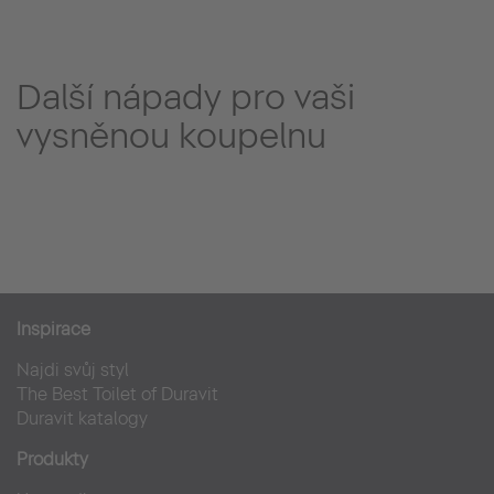
Další nápady pro vaši
vysněnou koupelnu
Inspirace
Najdi svůj styl
The Best Toilet of Duravit
Duravit katalogy
Produkty