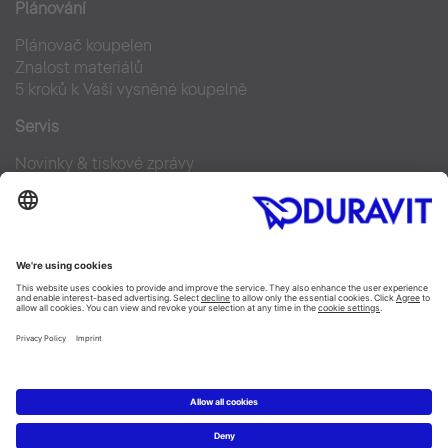
Plánování
Plánovač koupelen
Znalost materiálů
5 kroků k Vaší vysněné koupelně
Servis
Novinky & tiskové zprávy
Designové fotky
Najdi Duravit prodejce
Často kladené otázky
Facebook
Instagram
Pinterest
Blog
Linked In
YouTube
Copyright © 2026 Duravit AG