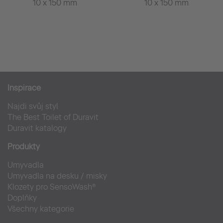
10 x 150 mm
10 x 150 mm
Inspirace
Najdi svůj styl
The Best Toilet of Duravit
Duravit katalogy
Produkty
Umyvadla
Umyvadla na desku / misky
Klozety pro SensoWash®
Doplňky
Všechny kategorie