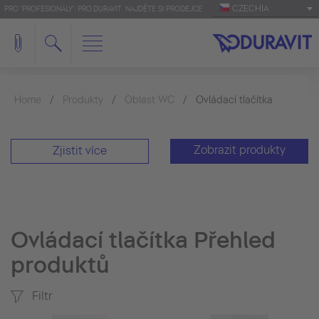
CZECHIA
PRO 'PROFESIONÁLY': PRO.DURAVIT
NAJDĚTE SI PRODEJCE
Home
Produkty
Oblast WC
Ovládací tlačítka
Zobrazit produkty
Zjistit více
Ovládací tlačítka Přehled
produktů
Filtr