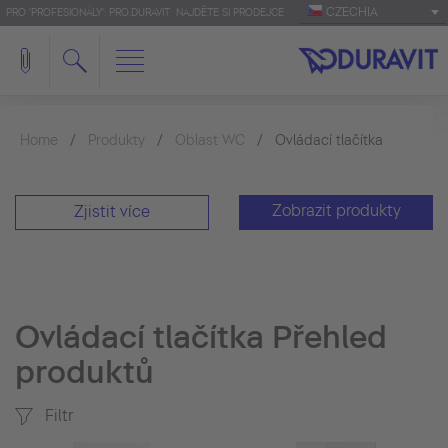
CZECHIA
PRO 'PROFESIONÁLY': PRO.DURAVIT
NAJDĚTE SI PRODEJCE
Home
Produkty
Oblast WC
Ovládací tlačítka
Zobrazit produkty
Zjistit více
Ovládací tlačítka Přehled
produktů
Filtr