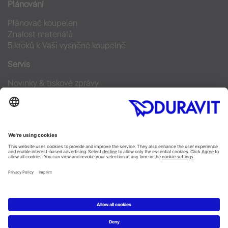
Plánování
Plánovač koupelen
Znalost materiálů
5 kroků k Vaší vysněné koupelně
Servis
Novinky & tiskové zprávy
Designové fotky
Najdi Duravit prodejce
Často kladené otázky
Facebook
Instagram
Pinterest
Blog
Linked In
YouTube
Copyright © 2026 Duravit AG