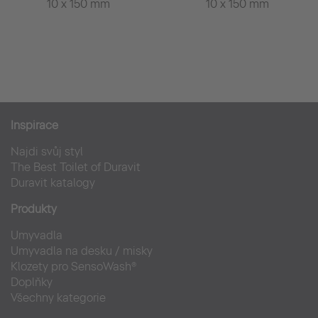
10 x 150 mm
10 x 150 mm
Inspirace
Najdi svůj styl
The Best Toilet of Duravit
Duravit katalogy
Produkty
Umyvadla
Umyvadla na desku / misky
Klozety pro SensoWash®
Doplňky
Všechny kategorie