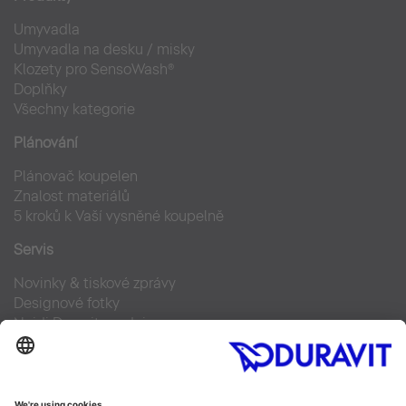
Umyvadla
Umyvadla na desku / misky
Klozety pro SensoWash®
Doplňky
Všechny kategorie
Plánování
Plánovač koupelen
Znalost materiálů
5 kroků k Vaší vysněné koupelně
Servis
Novinky & tiskové zprávy
Designové fotky
Najdi Duravit prodejce
Často kladené otázky