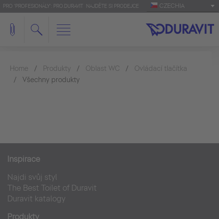
CZECHIA
PRO 'PROFESIONÁLY': PRO.DURAVIT
NAJDĚTE SI PRODEJCE
Home
Produkty
Oblast WC
Ovládací tlačítka
Všechny produkty
Inspirace
Najdi svůj styl
The Best Toilet of Duravit
Duravit katalogy
Produkty