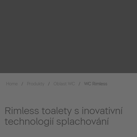
Home
Produkty
Oblast WC
WC Rimless
Rimless toalety s inovativní
technologií splachování