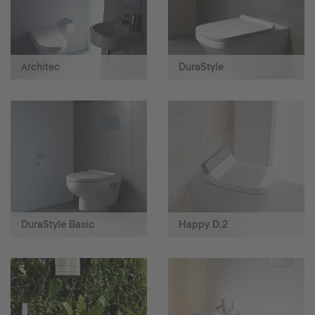
Architec
DuraStyle
DuraStyle Basic
Happy D.2