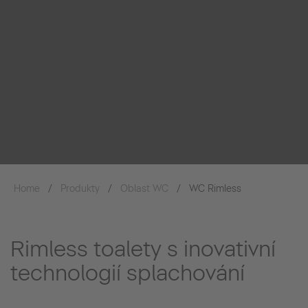
Home
Produkty
Oblast WC
WC Rimless
Rimless toalety s inovativní
technologií splachování