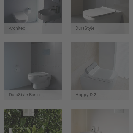
Architec
DuraStyle
DuraStyle Basic
Happy D.2