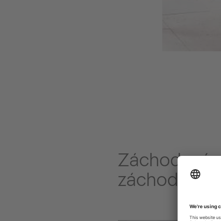
Záchodová s
záchodové s