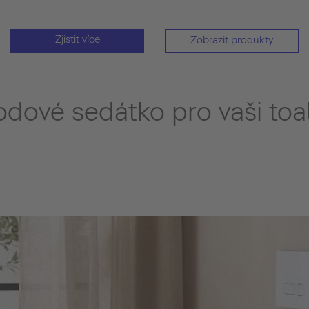
Zjistit více
Zobrazit produkty
odové sedátko pro vaši toa