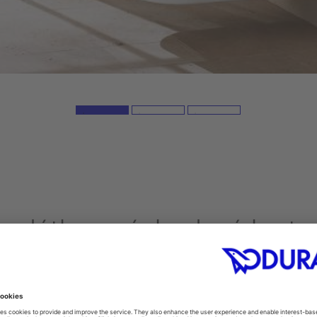
edátka a záchodové kryty
edátko správného tvaru