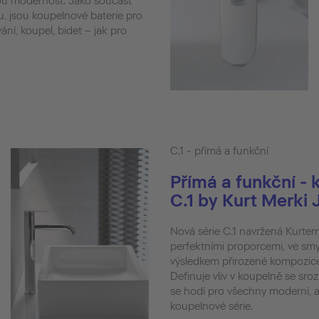
ovou modernost. Jako součást
tu, jsou koupelnové baterie pro
ání, koupel, bidet – jak pro
C.1 - přímá a funkční
Přímá a funkční - 
C.1 by Kurt Merki J
Nová série C.1 navržená Kurtem
perfektními proporcemi, ve smy
výsledkem přirozené kompozic
Definuje vliv v koupelně se sro
se hodí pro všechny moderní, ar
koupelnové série.