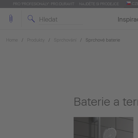
CZ
PRO 'PROFESIONÁLY': PRO.DURAVIT
NAJDĚTE SI PRODEJCE
Inspira
Home
Produkty
Sprchování
Sprchové baterie
Baterie a te