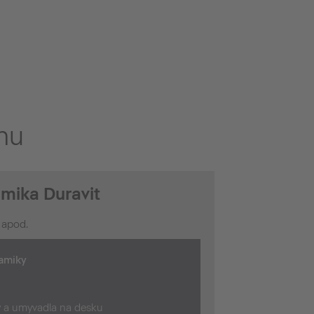
nu
mika Duravit
 apod.
amiky
 a umyvadla na desku