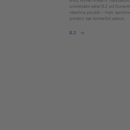
linky, vytváří lineární, nadčas
univerzální série B.2 od Duravi
všechna použití – mytí, sprchov
privátní, tak komerční sektor.
B.2