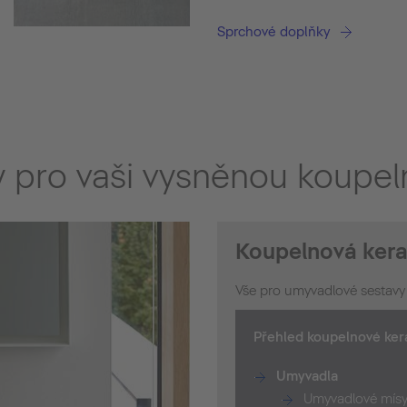
Sprchové doplňky
y pro vaši vysněnou koupel
Koupelnová kera
Vše pro umyvadlové sestavy
Přehled koupelnové ker
Umyvadla
Umyvadlové mísy