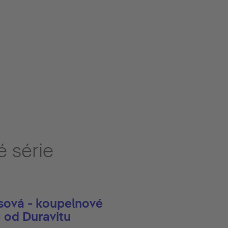
é série
sová - koupelnové
1 od Duravitu