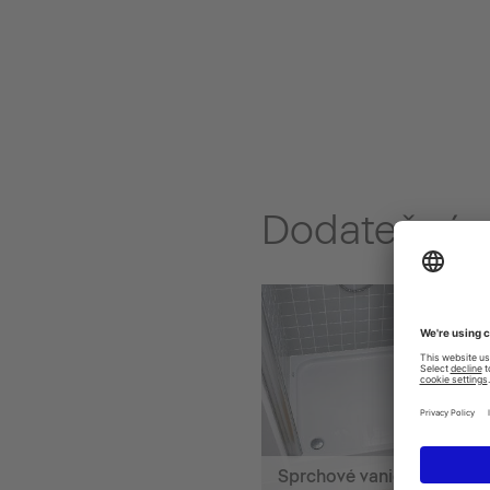
Dodatečné n
Sprchové vaničky