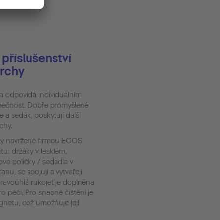
příslušenství
prchy
a odpovídá individuálním
pečnost. Dobře promyšlené
e a sedák, poskytují další
chy.
ňky navržené firmou EOOS
itu: držáky v lesklém,
é poličky / sedadla v
nu, se spojují a vytvářejí
ravoúhlá rukojeť je doplněna
 péči. Pro snadné čištění je
netu, což umožňuje její