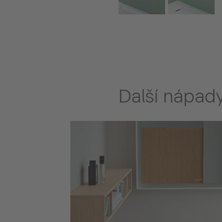
Další nápad
reistehende