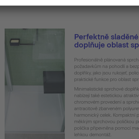
Perfektně sladěné 
doplňuje oblast s
Profesionálně plánovaná sprch
požadavkům na pohodlí a bez
doplňky, jako jsou rukojeť, polic
praktické funkce pro oblast spr
Minimalistické sprchové dopl
nabízejí také estetickou atraktiv
chromovém provedení a sprchov
antracitově zbarveném polyureta
harmonický celek. Kompaktní p
měkkým sprchovou poličkou pro
polička připevněna pomocí mag
lehkou demontáž.