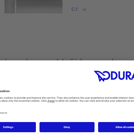
C.1
ápady pro Vaši koupelnu
Sprchové systémy