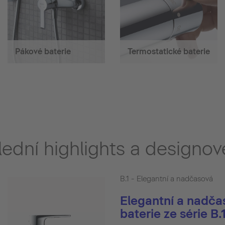
Pákové baterie
Termostatické baterie
ední highlights a designov
B.1 - Elegantní a nadčasová
Elegantní a nadča
baterie ze série B.