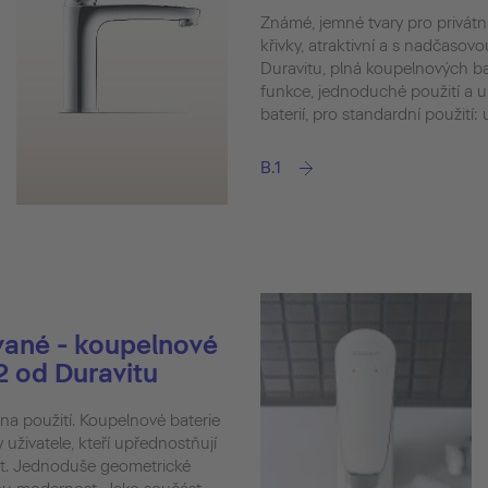
Známé, jemné tvary pro privát
křivky, atraktivní a s nadčasovou
Duravitu, plná koupelnových bat
funkce, jednoduché použití a u
baterií, pro standardní použití:
B.1
vané - koupelnové
.2 od Duravitu
hna použití. Koupelnové baterie
y uživatele, kteří upřednostňují
st. Jednoduše geometrické