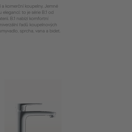
ní a komerční koupelny. Jemné
 elegancí: to je série B.1 od
erií. B.1 nabízí komfortní
niverzální řadů koupelnových
 umyvadlo, sprcha, vana a bidet.