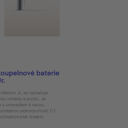
koupelnové baterie
r.
 Merkim Jr., se vyznačuje
slu vzhledu a pocitu. Je
e s umyvadlem a vanou.
zumitelnou jednoduchostí. C.1
chitektonické, lineární