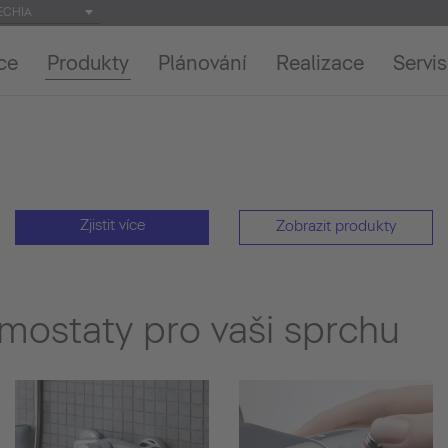
ECHIA
ce
Produkty
Plánování
Realizace
Servis
Zjistit více
Zobrazit produkty
rmostaty pro vaši sprchu