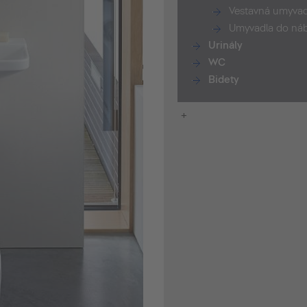
Vestavná umyvad
Umyvadla do ná
Urinály
WC
Bidety