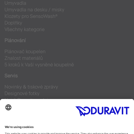
Umyvadla
Umyvadla na desku / misky
Klozety pro SensoWash®
Doplňky
Všechny kategorie
Plánování
Plánovač koupelen
Znalost materiálů
5 kroků k Vaší vysněné koupelně
Servis
Novinky & tiskové zprávy
Designové fotky
Najdi Duravit prodejce
Často kladené otázky