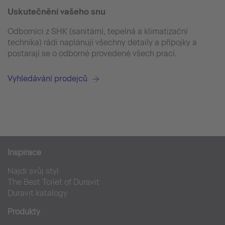
Uskutečnění vašeho snu
Odborníci z SHK (sanitární, tepelná a klimatizační
technika) rádi naplánují všechny detaily a přípojky a
postarají se o odborné provedené všech prací.
Vyhledávání prodejců
Inspirace
Najdi svůj styl
The Best Toilet of Duravit
Duravit katalogy
Produkty