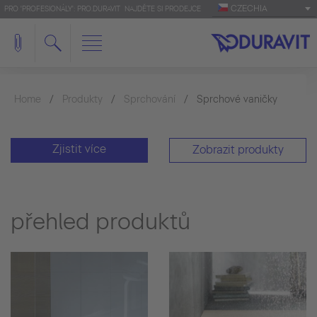
CZECHIA
PRO 'PROFESIONÁLY': PRO.DURAVIT
NAJDĚTE SI PRODEJCE
Home
Produkty
Sprchování
Sprchové vaničky
Zjistit více
Zobrazit produkty
přehled produktů