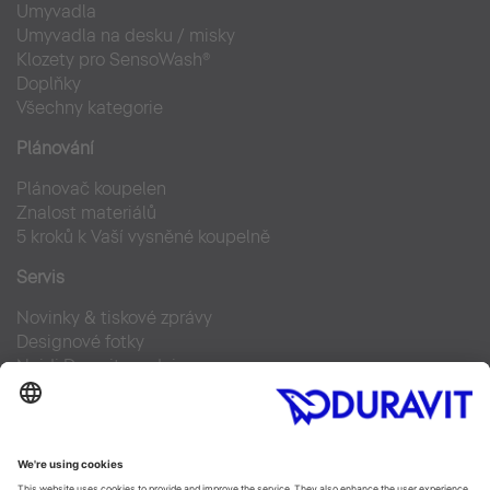
Umyvadla
Umyvadla na desku / misky
Klozety pro SensoWash®
Doplňky
Všechny kategorie
Plánování
Plánovač koupelen
Znalost materiálů
5 kroků k Vaší vysněné koupelně
Servis
Novinky & tiskové zprávy
Designové fotky
Najdi Duravit prodejce
Často kladené otázky