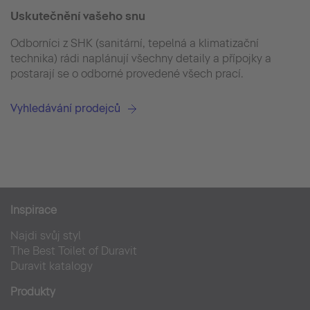
Uskutečnění vašeho snu
Odborníci z SHK (sanitární, tepelná a klimatizační
technika) rádi naplánují všechny detaily a přípojky a
postarají se o odborné provedené všech prací.
Vyhledávání prodejců
Inspirace
Najdi svůj styl
The Best Toilet of Duravit
Duravit katalogy
Produkty