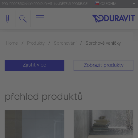
CZECHIA
PRO 'PROFESIONÁLY': PRO.DURAVIT
NAJDĚTE SI PRODEJCE
Home
Produkty
Sprchování
Sprchové vaničky
Zjistit více
Zobrazit produkty
přehled produktů