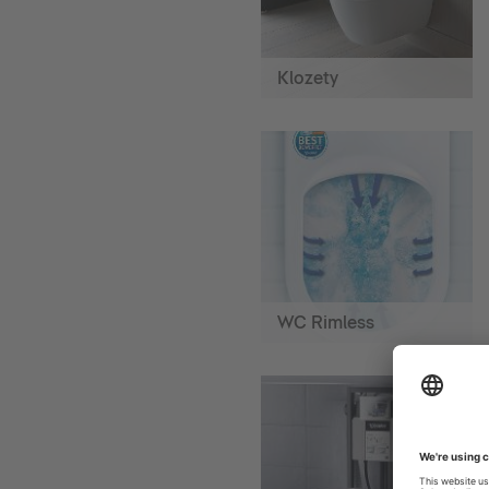
Klozety
WC Rimless