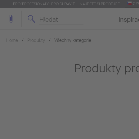
CZ
PRO 'PROFESIONÁLY': PRO.DURAVIT
NAJDĚTE SI PRODEJCE
Inspira
Home
Produkty
Všechny kategorie
Produkty pr