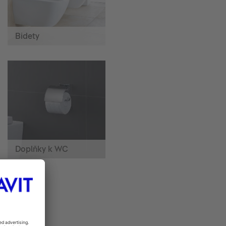
Bidety
Doplňky k WC