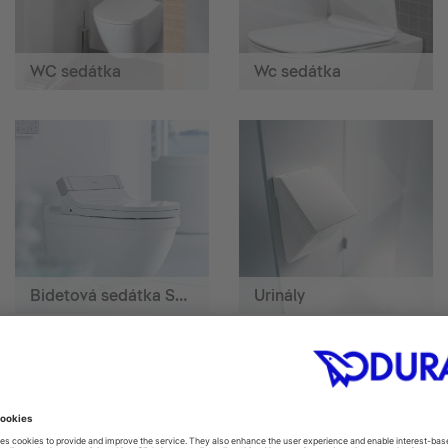
WC sedátka
Wc sedátka
Bidetová sedátka SensoWash®
Urinály