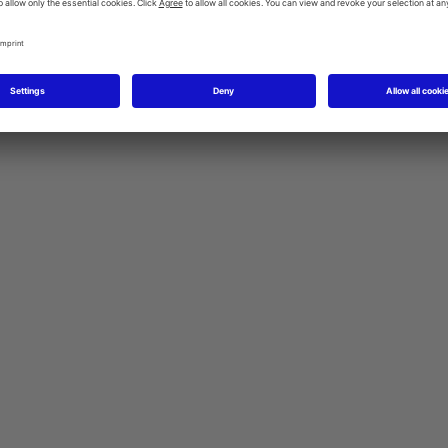
Ovládací tlačítka
Bidetové baterie