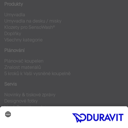
Produkty
Umyvadla
Umyvadla na desku / misky
Klozety pro SensoWash®
Doplňky
Všechny kategorie
Plánování
Plánovač koupelen
Znalost materiálů
5 kroků k Vaší vysněné koupelně
Servis
Novinky & tiskové zprávy
Designové fotky
Najdi Duravit prodejce
Často kladené otázky