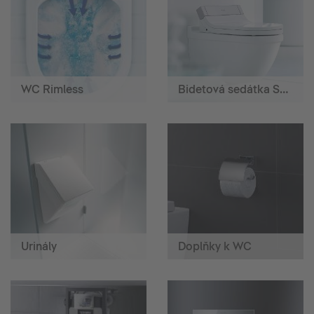
WC Rimless
Bidetová sedátka SensoWash®
Urinály
Doplňky k WC