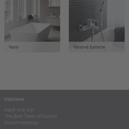
Vany
Vanové baterie
Inspirace
Najdi svůj styl
The Best Toilet of Duravit
Duravit katalogy