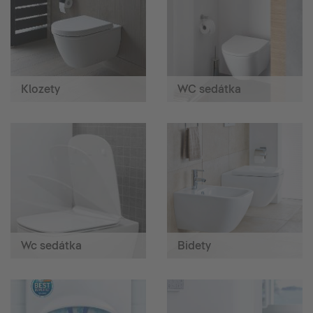
Klozety
WC sedátka
Wc sedátka
Bidety