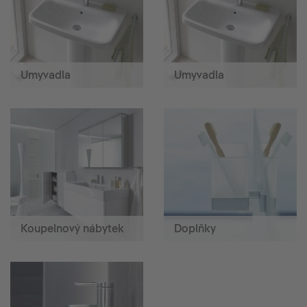
Umyvadla
Umyvadla
Koupelnový nábytek
Doplňky