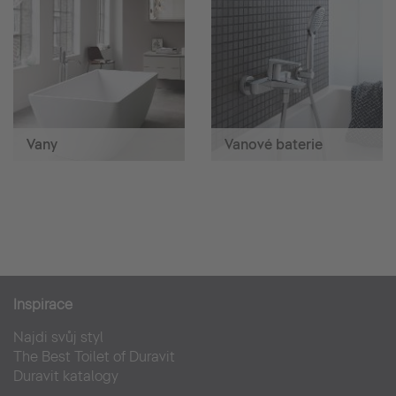
Vany
Vanové baterie
Inspirace
Najdi svůj styl
The Best Toilet of Duravit
Duravit katalogy