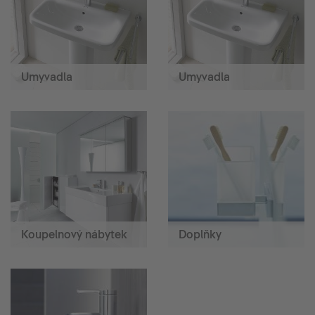
Umyvadla
Umyvadla
Koupelnový nábytek
Doplňky