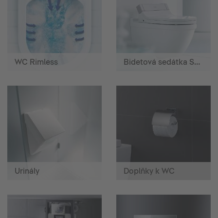
WC Rimless
Bidetová sedátka SensoWash®
Urinály
Doplňky k WC