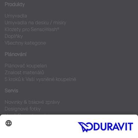
Produkty
Umyvadla
Umyvadla na desku / misky
Klozety pro SensoWash®
Doplňky
Všechny kategorie
Plánování
Plánovač koupelen
Znalost materiálů
5 kroků k Vaší vysněné koupelně
Servis
Novinky & tiskové zprávy
Designové fotky
Najdi Duravit prodejce
Často kladené otázky