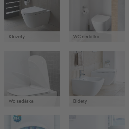
Klozety
WC sedátka
Wc sedátka
Bidety