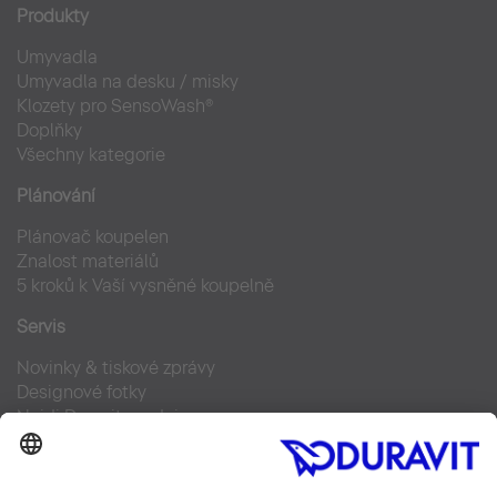
Produkty
Umyvadla
Umyvadla na desku / misky
Klozety pro SensoWash®
Doplňky
Všechny kategorie
Plánování
Plánovač koupelen
Znalost materiálů
5 kroků k Vaší vysněné koupelně
Servis
Novinky & tiskové zprávy
Designové fotky
Najdi Duravit prodejce
Často kladené otázky