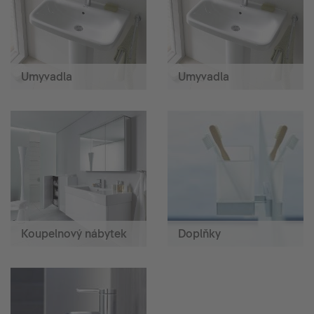
Umyvadla
Umyvadla
Koupelnový nábytek
Doplňky