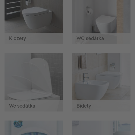
Klozety
WC sedátka
Wc sedátka
Bidety