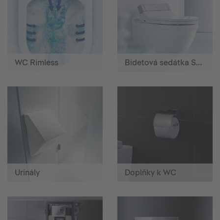
WC Rimless
Bidetová sedátka SensoWash®
Urinály
Doplňky k WC