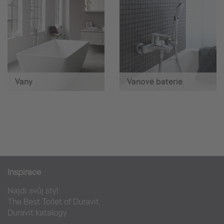
Vany
Vanové baterie
Inspirace
Najdi svůj styl
The Best Toilet of Duravit
Duravit katalogy