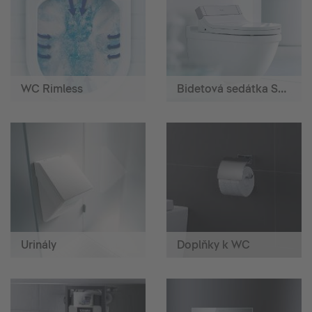
WC Rimless
Bidetová sedátka SensoWash®
Urinály
Doplňky k WC