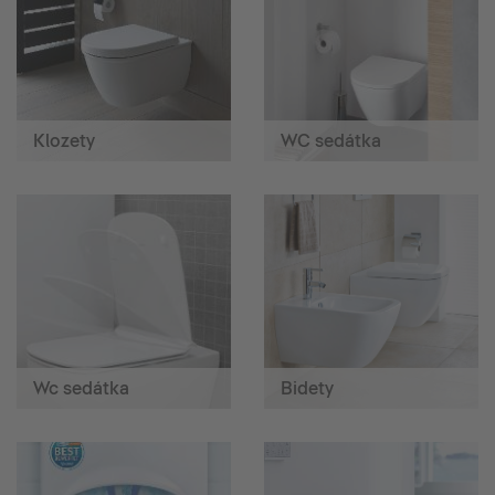
Klozety
WC sedátka
Wc sedátka
Bidety