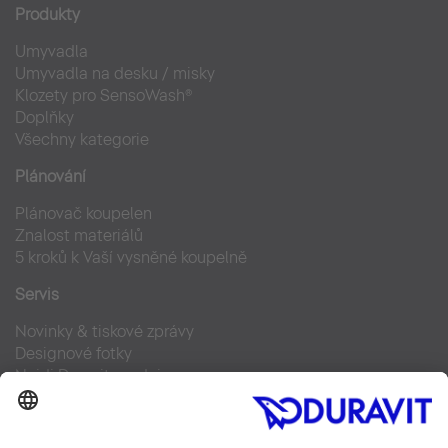
Produkty
Umyvadla
Umyvadla na desku / misky
Klozety pro SensoWash®
Doplňky
Všechny kategorie
Plánování
Plánovač koupelen
Znalost materiálů
5 kroků k Vaší vysněné koupelně
Servis
Novinky & tiskové zprávy
Designové fotky
Najdi Duravit prodejce
Často kladené otázky