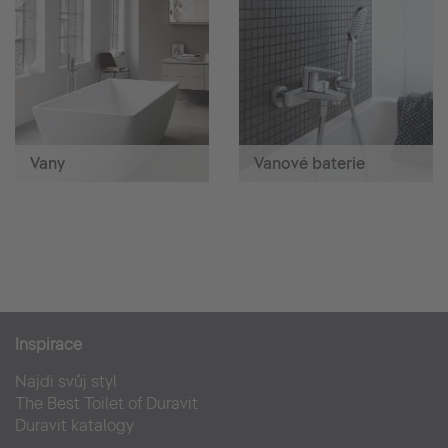
Vany
Vanové baterie
Inspirace
Najdi svůj styl
The Best Toilet of Duravit
Duravit katalogy