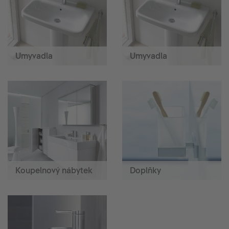
Umyvadla
Umyvadla
Koupelnový nábytek
Doplňky