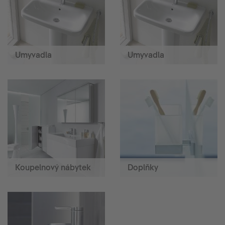
Umyvadla
Umyvadla
Koupelnový nábytek
Doplňky