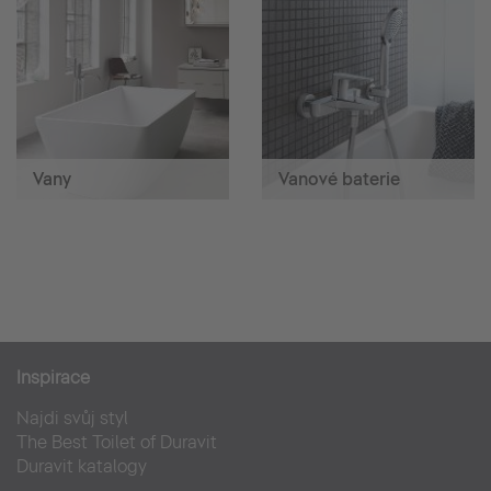
Vany
Vanové baterie
Inspirace
Najdi svůj styl
The Best Toilet of Duravit
Duravit katalogy