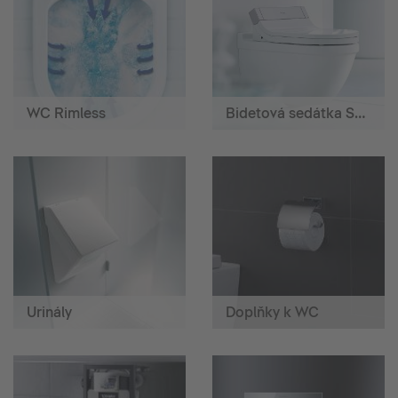
WC Rimless
Bidetová sedátka SensoWash®
Urinály
Doplňky k WC