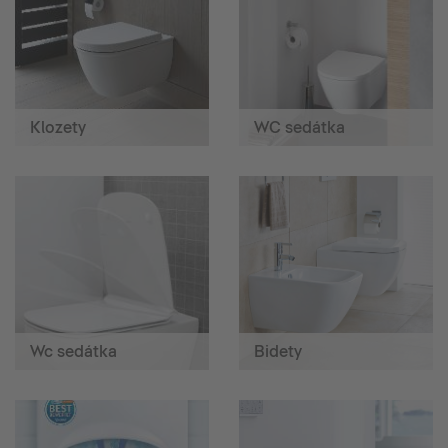
Klozety
WC sedátka
Wc sedátka
Bidety