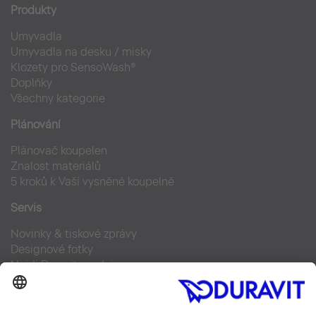
Produkty
Umyvadla
Umyvadla na desku / misky
Klozety pro SensoWash®
Doplňky
Všechny kategorie
Plánování
Plánovač koupelen
Znalost materiálů
5 kroků k Vaší vysněné koupelně
Servis
Novinky & tiskové zprávy
Designové fotky
Najdi Duravit prodejce
Často kladené otázky