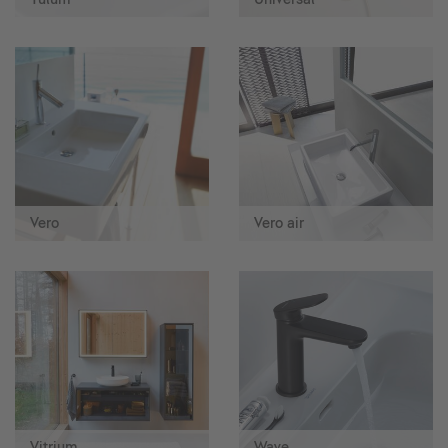
Vero
Vero air
Vitrium
Wave