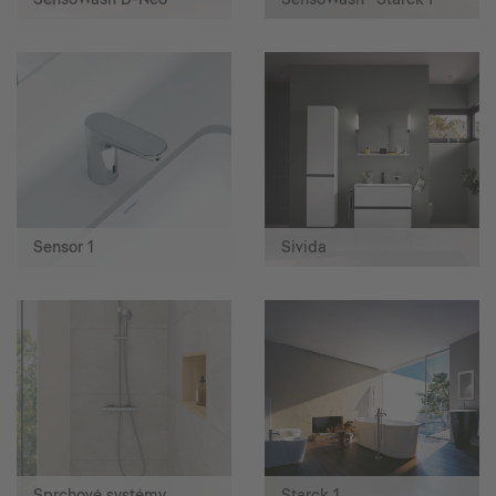
Sensor 1
Sivida
Sprchové systémy
Starck 1