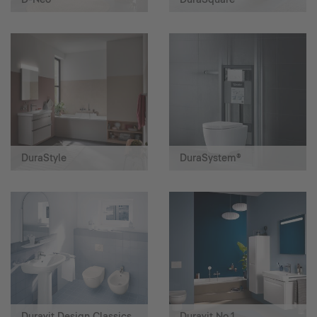
DuraStyle
DuraSystem®
Duravit Design Classics
Duravit No.1