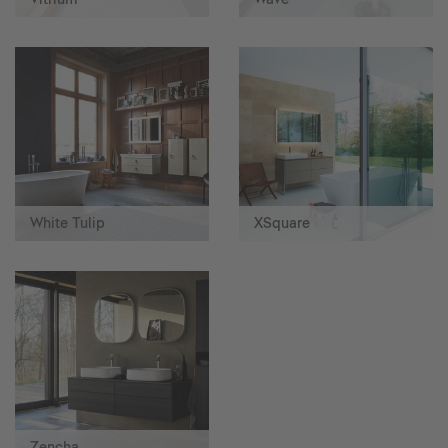
White Tulip
XSquare
Zencha