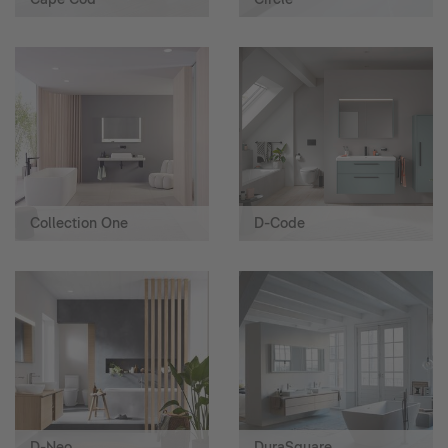
Collection One
D-Code
D-Neo
DuraSquare