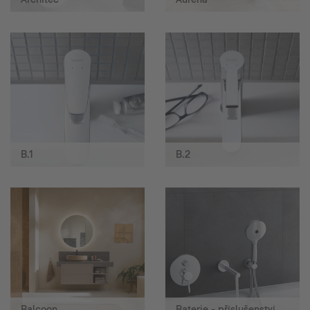
B.1
B.2
Balcoon
Baterie - příslušenství