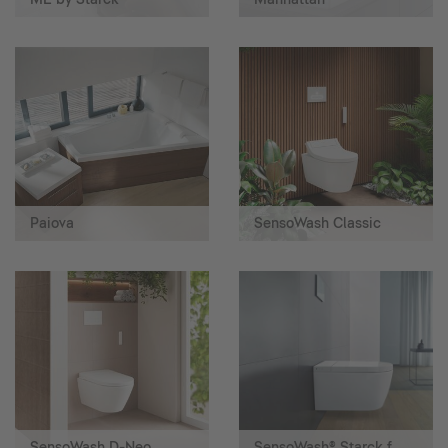
Paiova
SensoWash Classic
SensoWash D-Neo
SensoWash® Starck f