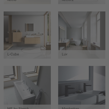
L-Cube
Luv
ME by Starck
Manhattan