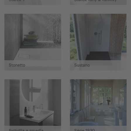
Stonetto
Sustano
Svítidlla a zrcadla
Série 1930