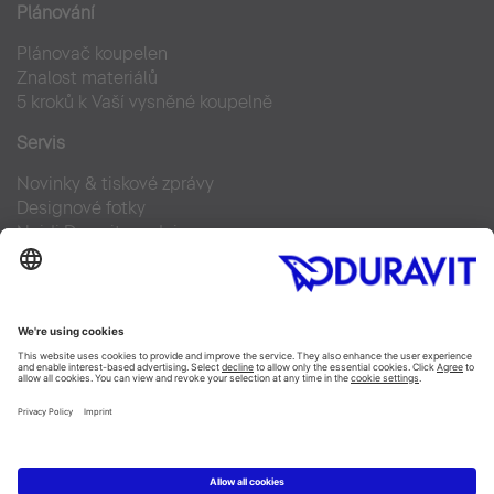
Plánování
Plánovač koupelen
Znalost materiálů
5 kroků k Vaší vysněné koupelně
Servis
Novinky & tiskové zprávy
Designové fotky
Najdi Duravit prodejce
Často kladené otázky
Facebook
Instagram
Pinterest
Blog
Linked In
YouTube
Copyright © 2026 Duravit AG