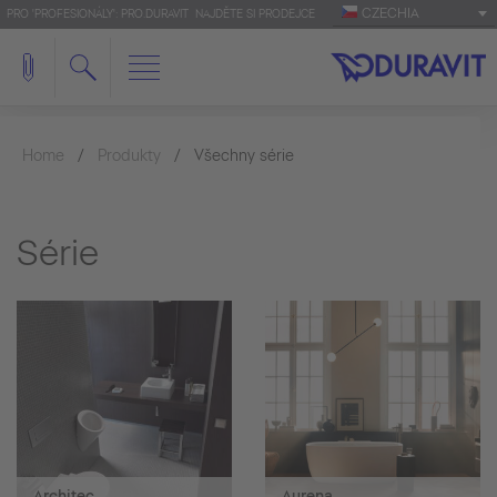
CZECHIA
PRO 'PROFESIONÁLY': PRO.DURAVIT
NAJDĚTE SI PRODEJCE
Home
Produkty
Všechny série
Série
Architec
Aurena