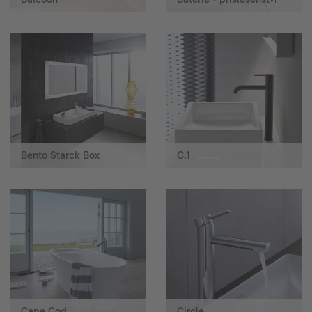
Bento Starck Box
C.1
Cape Cod
Circle