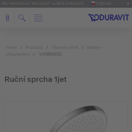
CZECHIA
PRO 'PROFESIONÁLY': PRO.DURAVIT
NAJDĚTE SI PRODEJCE
Home
Produkty
Všechny série
Baterie -
příslušenství
UV0650013
Ruční sprcha 1jet