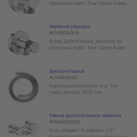
připojovací hadici, Trvar růžice: Kulatý...
Nástěnné připojení
#UV0630009
Kulatý, Zpětná klapka: jednotlivý, na
připojovací hadici, Trvar růžice: Kulatý
Sprchová hadice
#UV0610007
Pojistka proti přetočení: Ano, Tvar
matky: Kónický, 1600 mm
Páková sprchová baterie nástěnná
#WA4230000
Druh připojení: S-přípojení, 1/2",
Keramická kartuše, doporučený provoz...