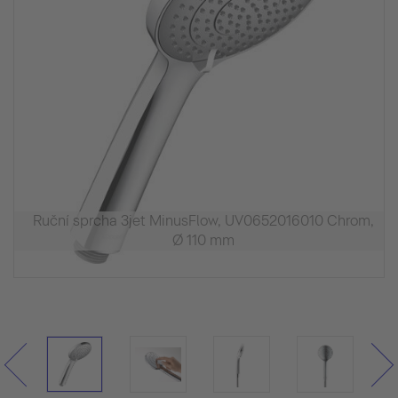
Ruční sprcha 3jet MinusFlow, UV0652016010 Chrom,
Ø 110 mm