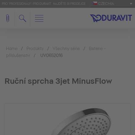
CZECHIA
PRO 'PROFESIONÁLY': PRO.DURAVIT
NAJDĚTE SI PRODEJCE
Home
Produkty
Všechny série
Baterie -
příslušenství
UV0652016
Ruční sprcha 3jet MinusFlow