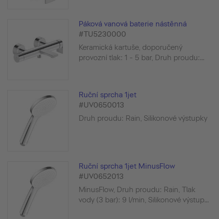
Páková vanová baterie nástěnná
#TU5230000
Keramická kartuše, doporučený
provozní tlak: 1 - 5 bar, Druh proudu:...
Ruční sprcha 1jet
#UV0650013
Druh proudu: Rain, Silikonové výstupky
Ruční sprcha 1jet MinusFlow
#UV0652013
MinusFlow, Druh proudu: Rain, Tlak
vody (3 bar): 9 l/min, Silikonové výstup...