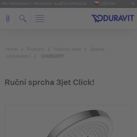
CZECHIA
PRO 'PROFESIONÁLY': PRO.DURAVIT
NAJDĚTE SI PRODEJCE
Home
Produkty
Všechny série
Baterie -
příslušenství
UV0650017
Ruční sprcha 3jet Click!