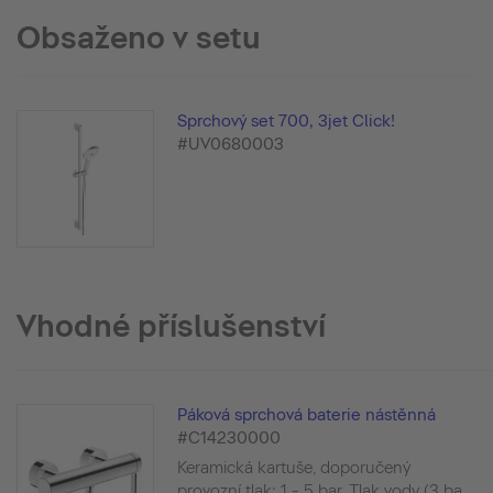
Obsaženo v setu
Sprchový set 700, 3jet Click!
#UV0680003
Vhodné příslušenství
Páková sprchová baterie nástěnná
#C14230000
Keramická kartuše, doporučený
provozní tlak: 1 - 5 bar, Tlak vody (3 ba...