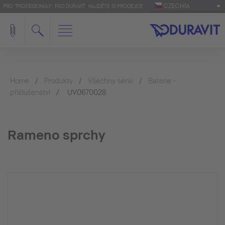
CZECHIA
PRO 'PROFESIONÁLY': PRO.DURAVIT
NAJDĚTE SI PRODEJCE
Home
Produkty
Všechny série
Baterie -
příslušenství
UV0670028
Rameno sprchy