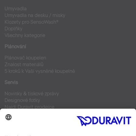
Umyvadla
Umyvadla na desku / misky
Klozety pro SensoWash®
Doplňky
Všechny kategorie
Plánování
Plánovač koupelen
Znalost materiálů
5 kroků k Vaší vysněné koupelně
Servis
Novinky & tiskové zprávy
Designové fotky
Najdi Duravit prodejce
Často kladené otázky