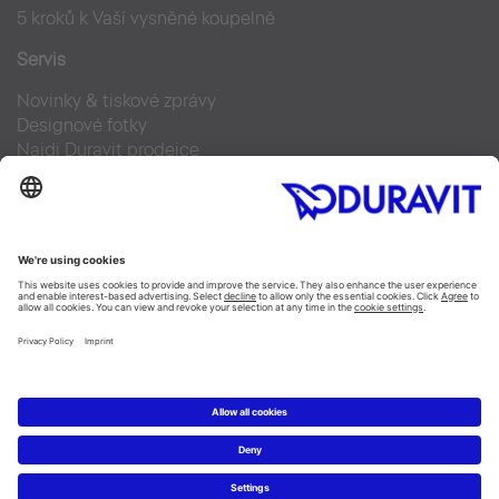
5 kroků k Vaší vysněné koupelně
Servis
Novinky & tiskové zprávy
Designové fotky
Najdi Duravit prodejce
Často kladené otázky
Facebook
Instagram
Pinterest
Blog
Linked In
YouTube
Copyright © 2026 Duravit AG
Imprint
|
Prohlášení o ochraně osobních údajů
|
Nastavení
cookies
Czechia