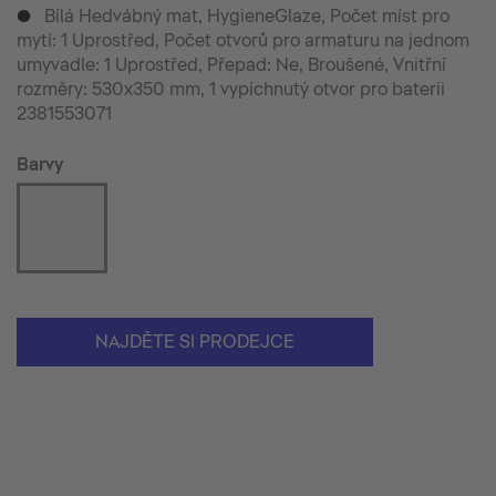
Bílá Hedvábný mat, HygieneGlaze, Počet míst pro
p
mytí: 1 Uprostřed, Počet otvorů pro armaturu na jednom
umyvadle: 1 Uprostřed, Přepad: Ne, Broušené, Vnitřní
rozměry: 530x350 mm, 1 vypíchnutý otvor pro baterii
2381553071
Barvy
NAJDĚTE SI PRODEJCE