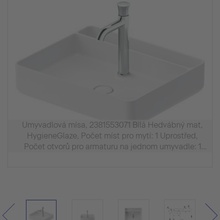
Umyvadlová mísa, 2381553071 Bílá Hedvábný mat,
HygieneGlaze, Počet míst pro mytí: 1 Uprostřed,
Počet otvorů pro armaturu na jednom umyvadle: 1
Uprostřed, Přepad: Ne, Broušené, Vnitřní rozměry:
530x350 mm