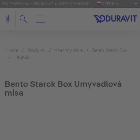
CZECHIA
PRO 'PROFESIONÁLY': PRO.DURAVIT
NAJDĚTE SI PRODEJCE
Home
Produkty
Všechny série
Bento Starck Box
238155
Bento Starck Box Umyvadlová
mísa