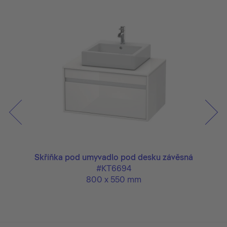
ěsná
Skříňka pod umyvadlo pod desku závěsná
Skř
#KT6694
800 x 550 mm