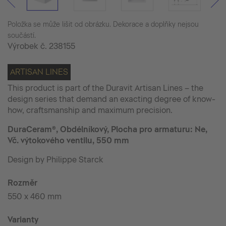
Položka se může lišit od obrázku. Dekorace a doplňky nejsou
součástí.
Výrobek č.
238155
ARTISAN LINES
This product is part of the Duravit Artisan Lines – the
design series that demand an exacting degree of know-
how, craftsmanship and maximum precision.
DuraCeram®, Obdélníkový, Plocha pro armaturu: Ne,
Vč. výtokového ventilu, 550 mm
Design by Philippe Starck
Rozměr
550 x 460 mm
Varianty