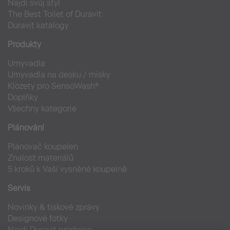
Najdi svůj styl
The Best Toilet of Duravit
Duravit katalogy
Produkty
Umyvadla
Umyvadla na desku / misky
Klozety pro SensoWash®
Doplňky
Všechny kategorie
Plánování
Plánovač koupelen
Znalost materiálů
5 kroků k Vaší vysněné koupelně
Servis
Novinky & tiskové zprávy
Designové fotky
Najdi Duravit prodejce