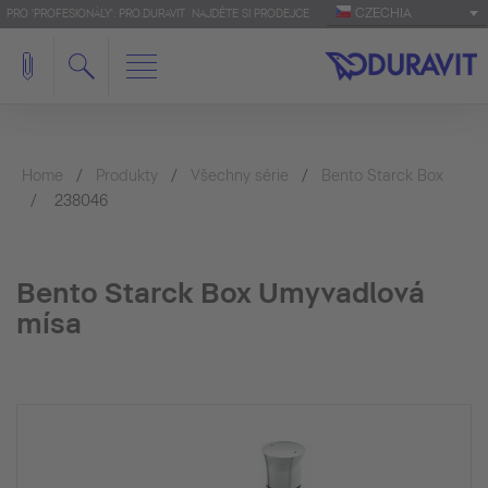
CZECHIA
PRO 'PROFESIONÁLY': PRO.DURAVIT
NAJDĚTE SI PRODEJCE
Home
Produkty
Všechny série
Bento Starck Box
238046
Bento Starck Box Umyvadlová
mísa