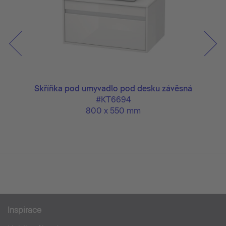
ěsná
Skříňka pod umyvadlo pod desku závěsná
Skř
#KT6694
800 x 550 mm
Inspirace