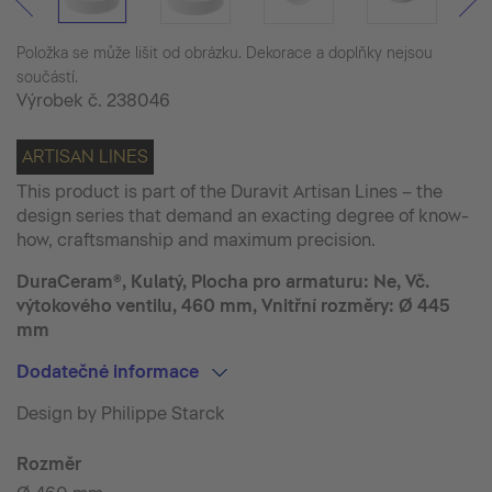
Položka se může lišit od obrázku. Dekorace a doplňky nejsou
součástí.
Výrobek č.
238046
ARTISAN LINES
This product is part of the Duravit Artisan Lines – the
design series that demand an exacting degree of know-
how, craftsmanship and maximum precision.
DuraCeram®, Kulatý, Plocha pro armaturu: Ne, Vč.
výtokového ventilu, 460 mm, Vnitřní rozměry: Ø 445
mm
Dodatečné informace
Design by Philippe Starck
Rozměr