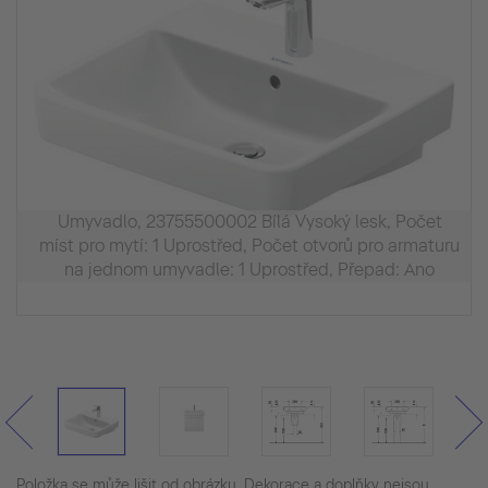
Umyvadlo, 23755500002 Bílá Vysoký lesk, Počet
míst pro mytí: 1 Uprostřed, Počet otvorů pro armaturu
na jednom umyvadle: 1 Uprostřed, Přepad: Ano
Položka se může lišit od obrázku. Dekorace a doplňky nejsou