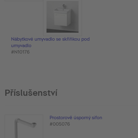
Nábytkové umyvadlo se skříňkou pod
umyvadlo
#N10176
Příslušenství
Prostorově úsporný sifon
#005076