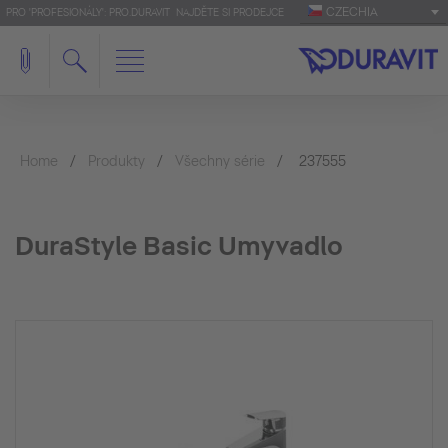
CZECHIA
PRO 'PROFESIONÁLY': PRO.DURAVIT
NAJDĚTE SI PRODEJCE
Home
Produkty
Všechny série
237555
DuraStyle Basic Umyvadlo