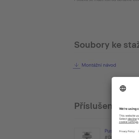
Soubory ke sta
Montážní návod
Příslušenství
Push-open vent
#005052