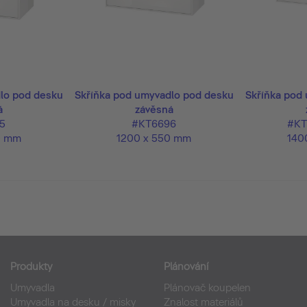
lo pod desku
Skříňka pod umyvadlo pod desku
Skříňka pod
á
závěsná
5
#KT6696
#KT
0 mm
1200 x 550 mm
140
Produkty
Plánování
Umyvadla
Plánovač koupelen
Umyvadla na desku / misky
Znalost materiálů