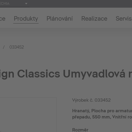
ECHIA
ce
Produkty
Plánování
Realizace
Servis
033452
ign Classics Umyvadlová 
Výrobek č.
033452
Hranatý, Plocha pro armatur
přepadu, 550 mm, Vnitřní 
Rozměr