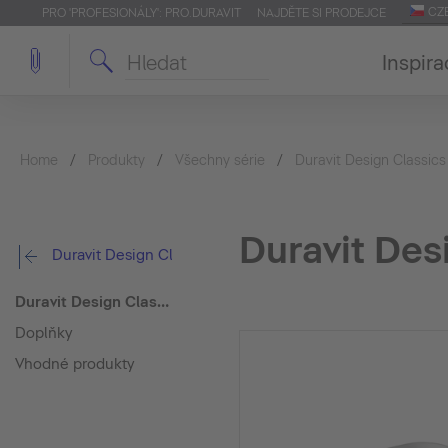
CZ
PRO 'PROFESIONÁLY': PRO.DURAVIT
NAJDĚTE SI PRODEJCE
Inspira
Home
Produkty
Všechny série
Duravit Design Classics
Duravit Des
Duravit Design Classics
Duravit Design Classics Umyvadlová mísa Bacino
Doplňky
Vhodné produkty