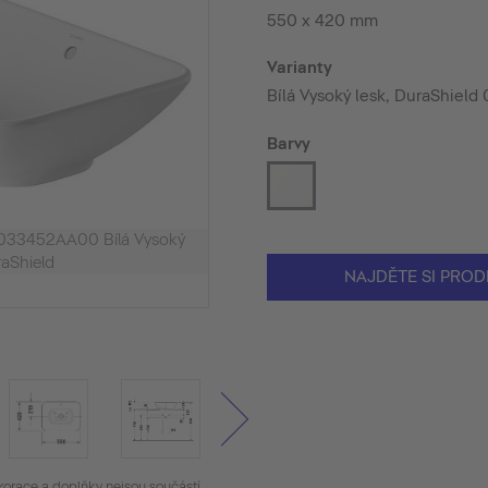
550 x 420 mm
Varianty
Bílá Vysoký lesk, DuraShiel
Barvy
 033452AA00 Bílá Vysoký
raShield
NAJDĚTE SI PROD
korace a doplňky nejsou součástí.