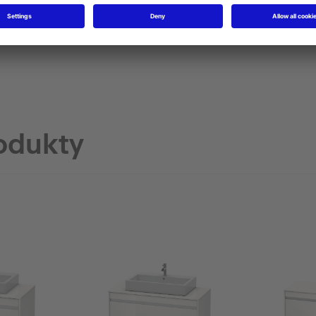
odukty