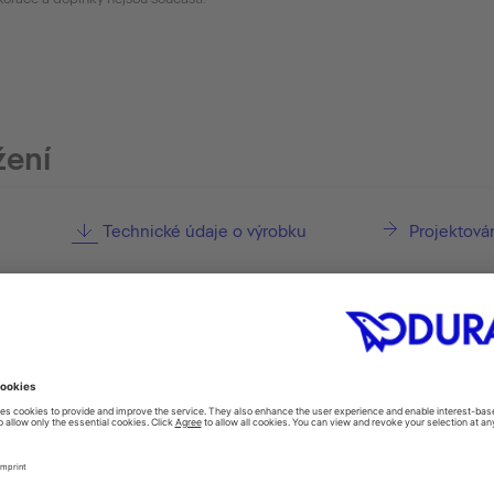
žení
Technické údaje o výrobku
Projektová
il