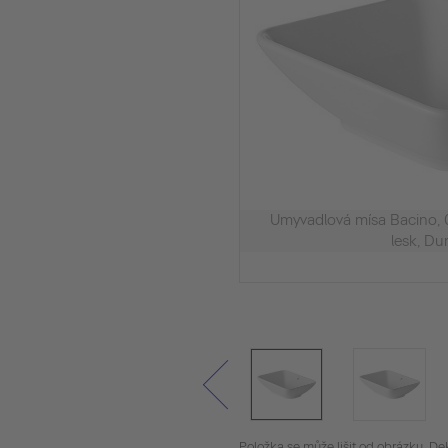
Umyvadlová mísa Bacino,
lesk, Du
Položka se může lišit od obrázku. De