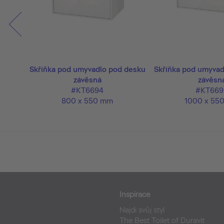
 desku
Skříňka pod umyvadlo pod desku
Skříňka pod umyvad
závěsná
závěsn
#KT6694
#KT669
800 x 550 mm
1000 x 55
Inspirace
Najdi svůj styl
The Best Toilet of Duravit