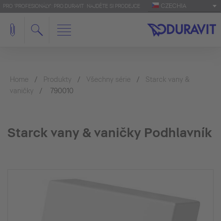
CZECHIA
PRO 'PROFESIONÁLY': PRO.DURAVIT
NAJDĚTE SI PRODEJCE
Home
Produkty
Všechny série
Starck vany &
vaničky
790010
Starck vany & vaničky Podhlavník