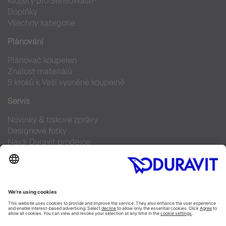
Klozety pro SensoWash®
Doplňky
Všechny kategorie
Plánování
Plánovač koupelen
Znalost materiálů
5 kroků k Vaší vysněné koupelně
Servis
Novinky & tiskové zprávy
Designové fotky
Najdi Duravit prodejce
Často kladené otázky
Facebook
Instagram
Pinterest
Blog
Linked In
YouTube