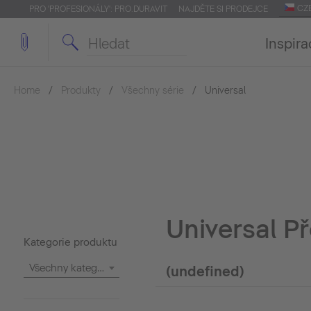
CZ
PRO 'PROFESIONÁLY': PRO.DURAVIT
NAJDĚTE SI PRODEJCE
Inspira
Home
Produkty
Všechny série
Universal
Universal P
Kategorie produktu
Všechny kategorie
(undefined)