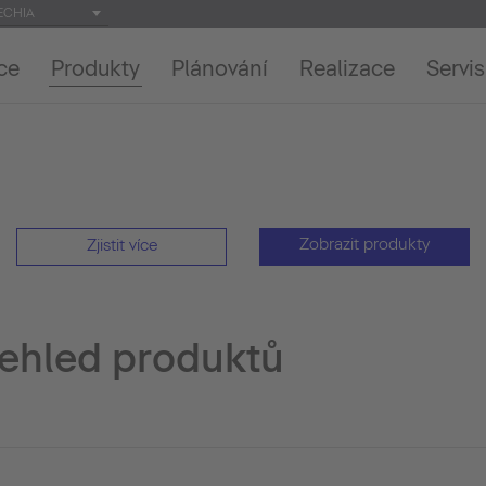
ECHIA
ce
Produkty
Plánování
Realizace
Servis
Zobrazit produkty
Zjistit více
řehled produktů