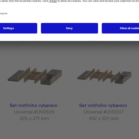
Set vnitřního vybavení
Set vnitřního vybavení
Universal #UV0501
Universal #UV0502
208 x 321 mm
208 x 371 mm
Set vnitřního vybavení
Set vnitřního vybavení
Universal #UV0505
Universal #UV0507
325 x 371 mm
442 x 321 mm