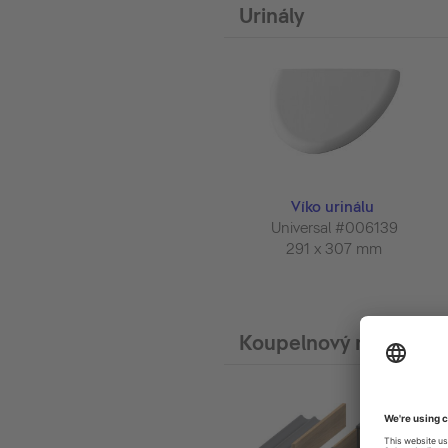
Urinály
Víko urinálu
Universal #006139
291 x 307 mm
Koupelnový nábytek