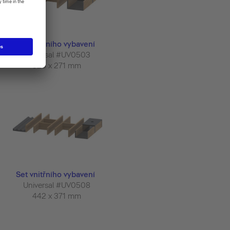
Set vnitřního vybavení
Universal #UV0503
325 x 271 mm
Set vnitřního vybavení
Universal #UV0508
442 x 371 mm