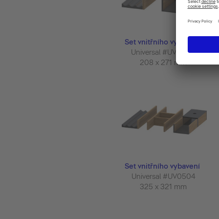
Set vnitřního vybavení
Universal #UV0500
208 x 271 mm
Set vnitřního vybavení
Universal #UV0504
325 x 321 mm