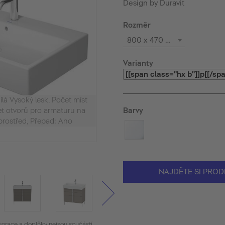
Design by Duravit
Rozměr
800 x 470 mm
Varianty
á Vysoký lesk, Počet míst
Barvy
et otvorů pro armaturu na
prostřed, Přepad: Ano
NAJDĚTE SI PROD
korace a doplňky nejsou součástí.