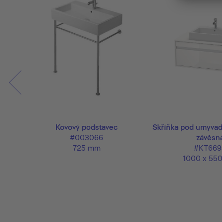
vadlo
Kovový podstavec
Skříňka pod umyvad
#003066
závěsn
725 mm
#KT669
1000 x 55