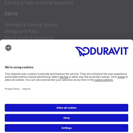
5 kroků k Vaší vysněné koupelně
Servis
Novinky & tiskové zprávy
Designové fotky
Najdi Duravit prodejce
Často kladené otázky
Facebook
Instagram
Pinterest
Blog
Linked In
YouTube
Copyright © 2026 Duravit AG
Imprint
|
Prohlášení o ochraně osobních údajů
|
Nastavení
cookies
Czechia