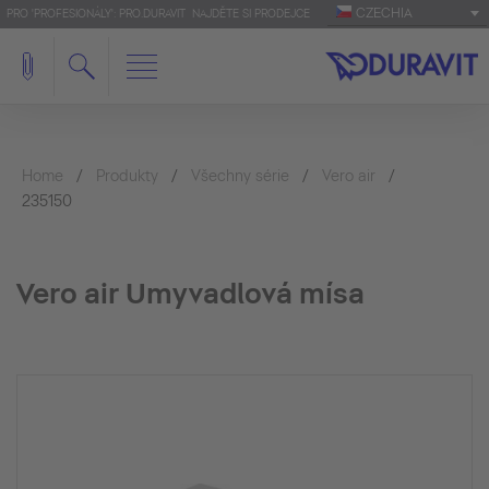
CZECHIA
PRO 'PROFESIONÁLY': PRO.DURAVIT
NAJDĚTE SI PRODEJCE
Home
Produkty
Všechny série
Vero air
235150
Vero air Umyvadlová mísa