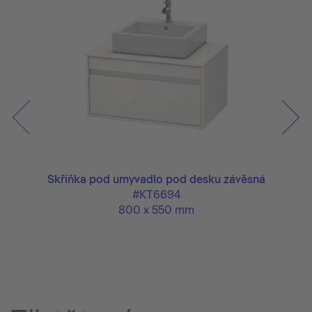
ěsná
Skříňka pod umyvadlo pod desku závěsná
Skř
#KT6694
800 x 550 mm