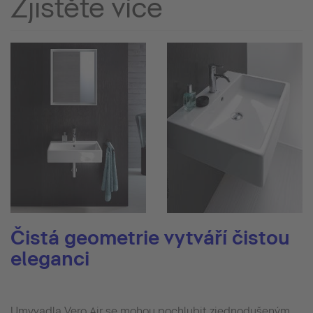
Zjistěte více
Čistá geometrie vytváří čistou
eleganci
Umyvadla Vero Air se mohou pochlubit zjednodušeným