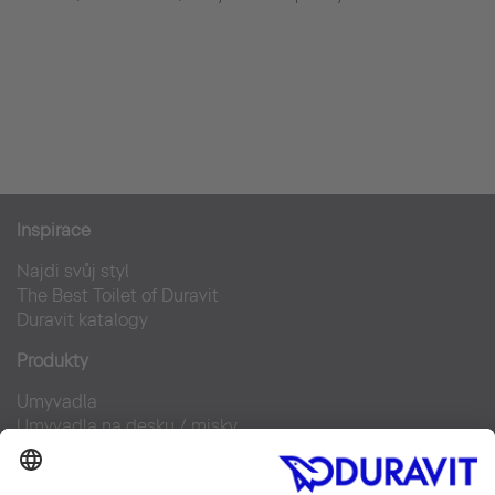
Inspirace
Najdi svůj styl
The Best Toilet of Duravit
Duravit katalogy
Produkty
Umyvadla
Umyvadla na desku / misky
Klozety pro SensoWash®
Doplňky