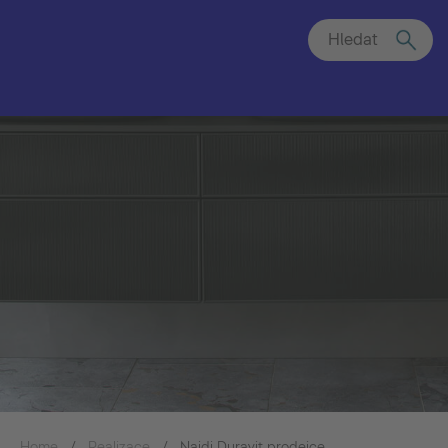
Hledat
Home
Realizace
Najdi Duravit prodejce