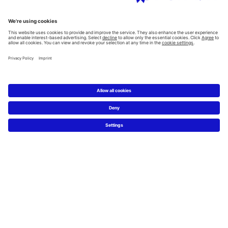
Všechny kategorie
Plánování
Plánovač koupelen
Znalost materiálů
5 kroků k Vaší vysněné koupelně
Servis
Novinky & tiskové zprávy
Designové fotky
Najdi Duravit prodejce
Často kladené otázky
Facebook
Instagram
Pinterest
Blog
Linked In
YouTube