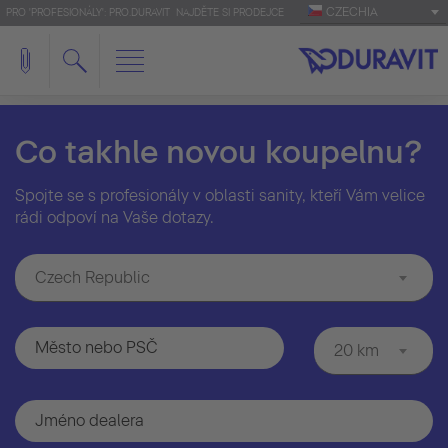
CZECHIA
PRO 'PROFESIONÁLY': PRO.DURAVIT
NAJDĚTE SI PRODEJCE
Co takhle novou koupelnu?
Spojte se s profesionály v oblasti sanity, kteří Vám velice
rádi odpoví na Vaše dotazy.
Czech Republic
20 km