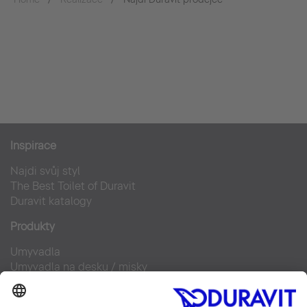
Inspirace
Najdi svůj styl
The Best Toilet of Duravit
Duravit katalogy
Produkty
Umyvadla
Umyvadla na desku / misky
Klozety pro SensoWash®
Doplňky