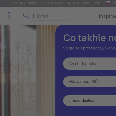
CZ
PRO 'PROFESIONÁLY': PRO.DURAVIT
NAJDĚTE SI PRODEJCE
Inspira
Co takhle 
Spojte se s profesionály v obla
Czech Republic