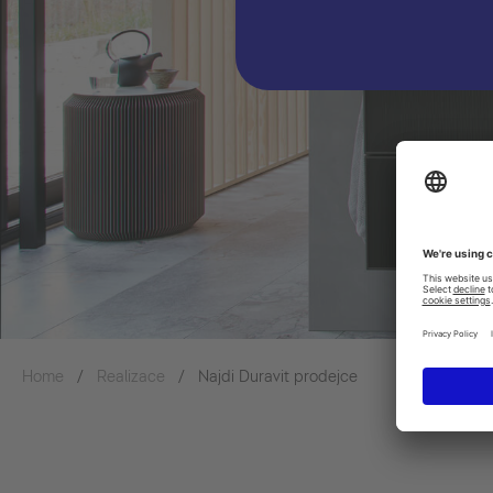
Home
Realizace
Najdi Duravit prodejce