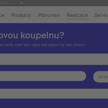
ECHIA
ce
Produkty
Plánování
Realizace
Servis
novou koupelnu?
sti sanity, kteří Vám velice rádi odpoví na Vaše dotazy.
20 k