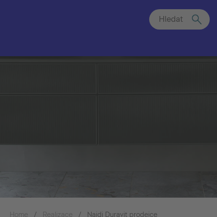
Hledat
Home
Realizace
Najdi Duravit prodejce