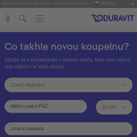
CZECHIA
PRO 'PROFESIONÁLY': PRO.DURAVIT
NAJDĚTE SI PRODEJCE
Co takhle novou koupelnu?
Spojte se s profesionály v oblasti sanity, kteří Vám velice
rádi odpoví na Vaše dotazy.
Czech Republic
20 km