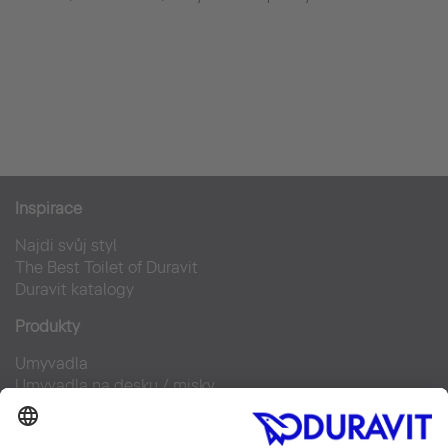
Inspirace
Najdi svůj styl
The Best Toilet of Duravit
Duravit katalogy
Produkty
Umyvadla
Umyvadla na desku / misky
Klozety pro SensoWash®
Doplňky