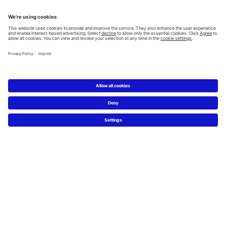
Všechny kategorie
Plánování
Plánovač koupelen
Znalost materiálů
5 kroků k Vaší vysněné koupelně
Servis
Novinky & tiskové zprávy
Designové fotky
Najdi Duravit prodejce
Často kladené otázky
Facebook
Instagram
Pinterest
Blog
Linked In
YouTube