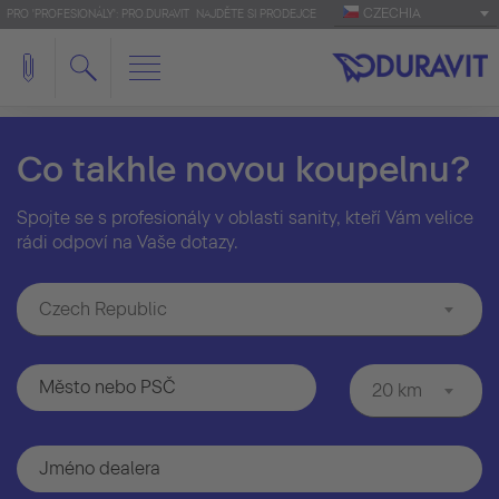
CZECHIA
PRO 'PROFESIONÁLY': PRO.DURAVIT
NAJDĚTE SI PRODEJCE
Co takhle novou koupelnu?
Spojte se s profesionály v oblasti sanity, kteří Vám velice
rádi odpoví na Vaše dotazy.
Czech Republic
20 km