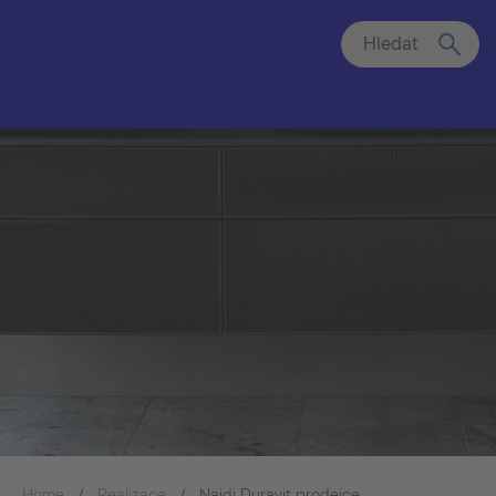
Hledat
Home
Realizace
Najdi Duravit prodejce