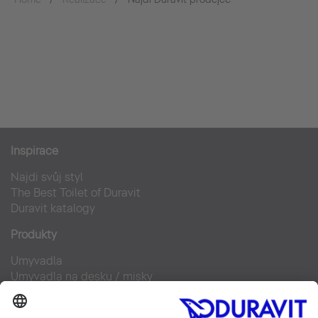
Inspirace
Najdi svůj styl
The Best Toilet of Duravit
Duravit katalogy
Produkty
Umyvadla
Umyvadla na desku / misky
Klozety pro SensoWash®
Doplňky