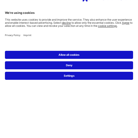
Všechny kategorie
Plánování
Plánovač koupelen
Znalost materiálů
5 kroků k Vaší vysněné koupelně
Servis
Novinky & tiskové zprávy
Designové fotky
Najdi Duravit prodejce
Často kladené otázky
Facebook
Instagram
Pinterest
Blog
Linked In
YouTube