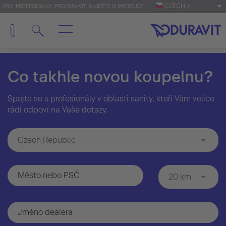
CZECHIA
PRO 'PROFESIONÁLY': PRO.DURAVIT
NAJDĚTE SI PRODEJCE
Co takhle novou koupelnu?
Spojte se s profesionály v oblasti sanity, kteří Vám velice
rádi odpoví na Vaše dotazy.
Czech Republic
20 km