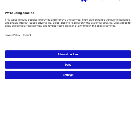
Všechny kategorie
Plánování
Plánovač koupelen
Znalost materiálů
5 kroků k Vaší vysněné koupelně
Servis
Novinky & tiskové zprávy
Designové fotky
Najdi Duravit prodejce
Často kladené otázky
Facebook
Instagram
Pinterest
Blog
Linked In
YouTube