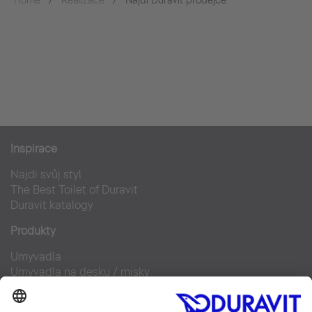
Home
Realizace
Najdi Duravit prodejce
Inspirace
Najdi svůj styl
The Best Toilet of Duravit
Duravit katalogy
Produkty
Umyvadla
Umyvadla na desku / misky
Klozety pro SensoWash®
Doplňky