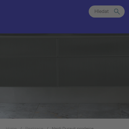
Hledat
Home
Realizace
Najdi Duravit prodejce