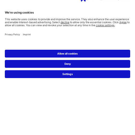
Všechny kategorie
Plánování
Plánovač koupelen
Znalost materiálů
5 kroků k Vaší vysněné koupelně
Servis
Novinky & tiskové zprávy
Designové fotky
Najdi Duravit prodejce
Často kladené otázky
Facebook
Instagram
Pinterest
Blog
Linked In
YouTube