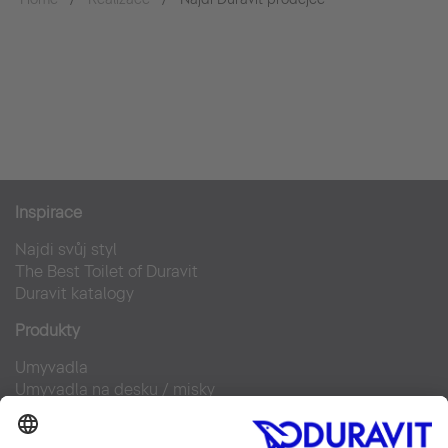
Inspirace
Najdi svůj styl
The Best Toilet of Duravit
Duravit katalogy
Produkty
Umyvadla
Umyvadla na desku / misky
Klozety pro SensoWash®
Doplňky