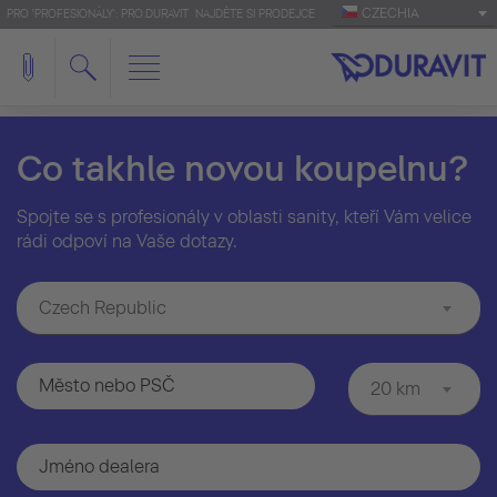
CZECHIA
PRO 'PROFESIONÁLY': PRO.DURAVIT
NAJDĚTE SI PRODEJCE
Co takhle novou koupelnu?
Spojte se s profesionály v oblasti sanity, kteří Vám velice
rádi odpoví na Vaše dotazy.
Czech Republic
20 km