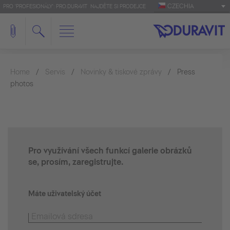
CZECHIA
PRO 'PROFESIONÁLY': PRO.DURAVIT
NAJDĚTE SI PRODEJCE
Home
Servis
Novinky & tiskové zprávy
Press
photos
Pro využívání všech funkcí galerie obrázků
se, prosím, zaregistrujte.
Máte uživatelský účet