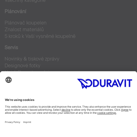
Všechny kategorie
Plánování
Plánovač koupelen
Znalost materiálů
5 kroků k Vaší vysněné koupelně
Servis
Novinky & tiskové zprávy
Designové fotky
Najdi Duravit prodejce
Často kladené otázky
Facebook
Instagram
Pinterest
Blog
Linked In
YouTube