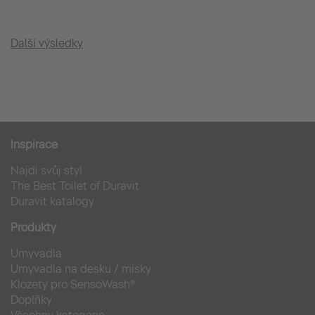
Další výsledky
Inspirace
Najdi svůj styl
The Best Toilet of Duravit
Duravit katalogy
Produkty
Umyvadla
Umyvadla na desku / misky
Klozety pro SensoWash®
Doplňky