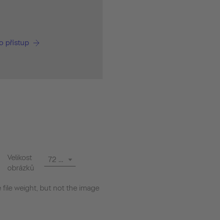
o přístup
Velikost
72 dpi
obrázků
file weight, but not the image