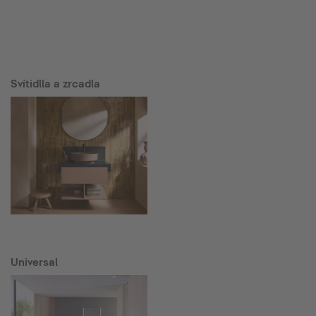
Svítidlla a zrcadla
Universal