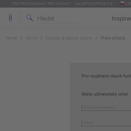
CZ
PRO 'PROFESIONÁLY': PRO.DURAVIT
NAJDĚTE SI PRODEJCE
Inspira
Home
Servis
Novinky & tiskové zprávy
Press photos
Pro využívání všech fun
Máte uživatelský účet