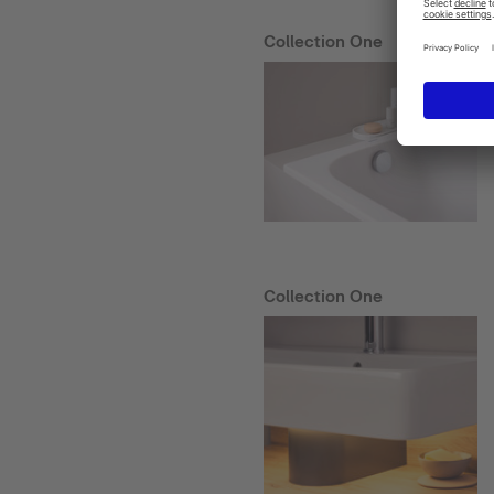
Collection One
Collection One