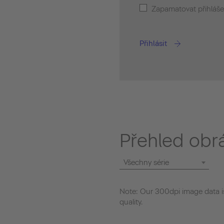
Zapamatovat přihláše
Přihlásit
Přehled obr
Všechny série
Note: Our 300dpi image data is
quality.