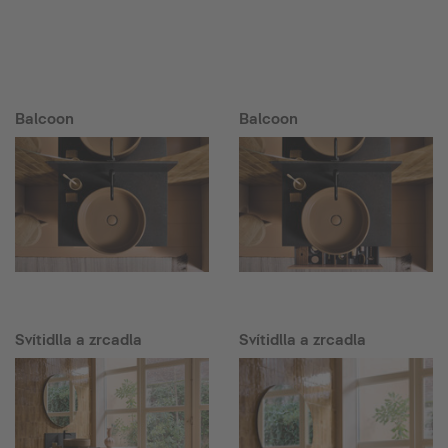
Balcoon
Balcoon
Svítidlla a zrcadla
Svítidlla a zrcadla