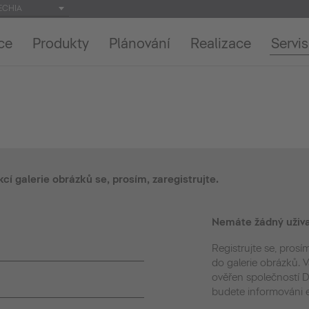
ECHIA
ce
Produkty
Plánování
Realizace
Servis
kcí galerie obrázků se, prosím, zaregistrujte.
Nemáte žádný uživa
Registrujte se, prosím
do galerie obrázků.
ověřen společností Du
budete informováni 