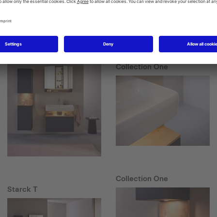
Starck T
Collection One
Collection One
Starck T