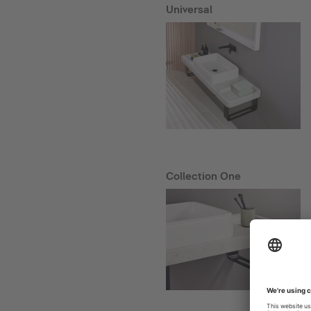
Universal
Collection One