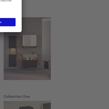
Starck T
Collection One