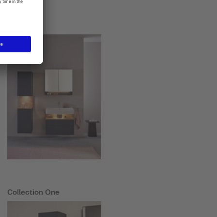
Starck T
Collection One