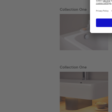
Collection One
Collection One