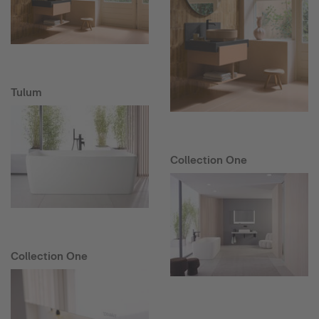
Tulum
Collection One
Collection One