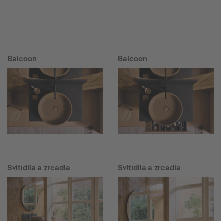
Balcoon
Balcoon
Svítidlla a zrcadla
Svítidlla a zrcadla