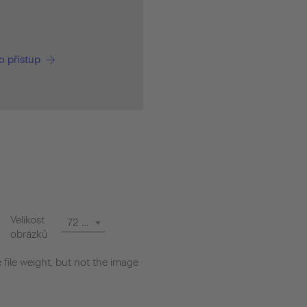
o přístup
Velikost
72 dpi
obrázků
file weight, but not the image