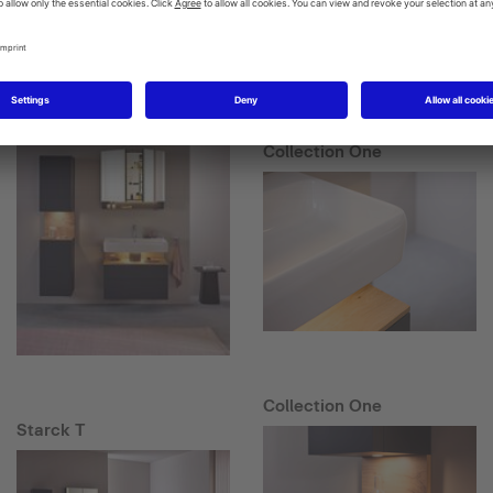
Starck T
Collection One
Collection One
Starck T