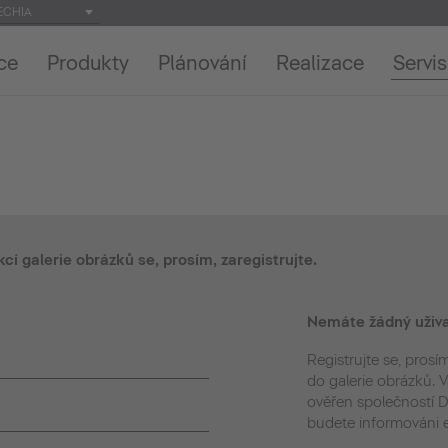
ECHIA
ce
Produkty
Plánování
Realizace
Servis
kcí galerie obrázků se, prosím, zaregistrujte.
Nemáte žádný uživa
Registrujte se, prosím
do galerie obrázků.
ověřen společností Du
budete informováni 