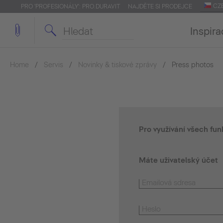
CZ
PRO 'PROFESIONÁLY': PRO.DURAVIT
NAJDĚTE SI PRODEJCE
Inspira
Home
Servis
Novinky & tiskové zprávy
Press photos
Pro využívání všech fun
Máte uživatelský účet