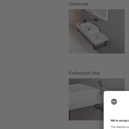
Universal
Collection One