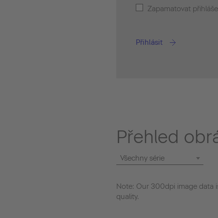
Zapamatovat přihláše
Přihlásit
Přehled obr
Všechny série
Note: Our 300dpi image data is
quality.