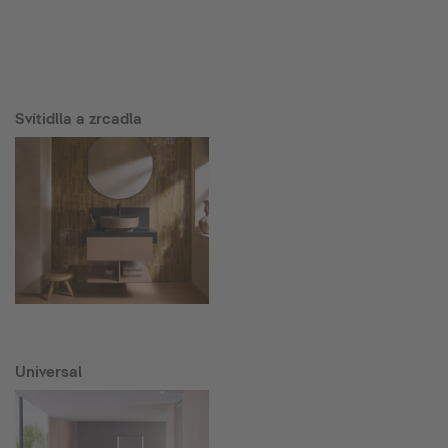
Svítidlla a zrcadla
Universal