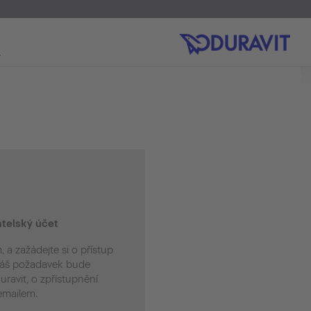
telský účet
, a zažádejte si o přístup
 Váš požadavek bude
ravit, o zpřístupnění
emailem.