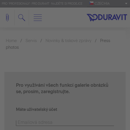
CZECHIA
PRO 'PROFESIONÁLY': PRO.DURAVIT
NAJDĚTE SI PRODEJCE
Home
Servis
Novinky & tiskové zprávy
Press
photos
Pro využívání všech funkcí galerie obrázků
se, prosím, zaregistrujte.
Máte uživatelský účet