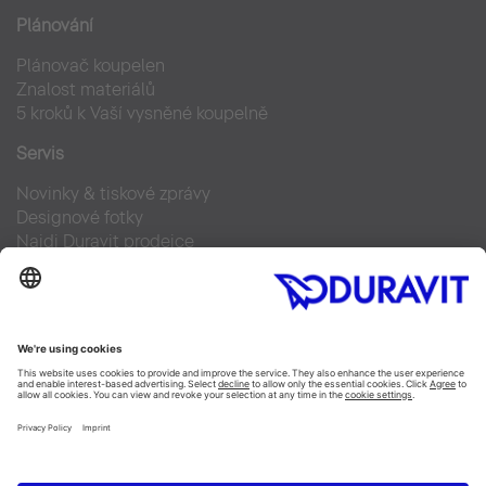
Plánování
Plánovač koupelen
Znalost materiálů
5 kroků k Vaší vysněné koupelně
Servis
Novinky & tiskové zprávy
Designové fotky
Najdi Duravit prodejce
Často kladené otázky
Facebook
Instagram
Pinterest
Blog
Linked In
YouTube