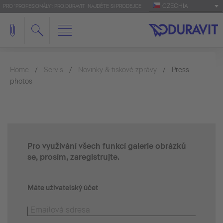
CZECHIA
PRO 'PROFESIONÁLY': PRO.DURAVIT
NAJDĚTE SI PRODEJCE
Home
Servis
Novinky & tiskové zprávy
Press
photos
Pro využívání všech funkcí galerie obrázků
se, prosím, zaregistrujte.
Máte uživatelský účet