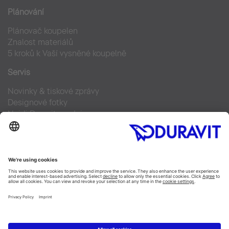
Plánování
Plánovač koupelen
Znalost materiálů
5 kroků k Vaší vysněné koupelně
Servis
Novinky & tiskové zprávy
Designové fotky
Najdi Duravit prodejce
Často kladené otázky
Facebook
Instagram
Pinterest
Blog
Linked In
YouTube