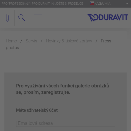
CZECHIA
PRO 'PROFESIONÁLY': PRO.DURAVIT
NAJDĚTE SI PRODEJCE
Home
Servis
Novinky & tiskové zprávy
Press
photos
Pro využívání všech funkcí galerie obrázků
se, prosím, zaregistrujte.
Máte uživatelský účet