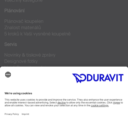
Všechny kategorie
Plánování
Plánovač koupelen
Znalost materiálů
5 kroků k Vaší vysněné koupelně
Servis
Novinky & tiskové zprávy
Designové fotky
Najdi Duravit prodejce
Často kladené otázky
Facebook
Instagram
Pinterest
Blog
Linked In
YouTube