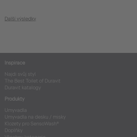
Další výsledky
Inspirace
Najdi svůj styl
The Best Toilet of Duravit
Duravit katalogy
Produkty
Umyvadla
Umyvadla na desku / misky
Klozety pro SensoWash®
Doplňky