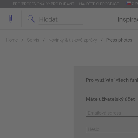
CZ
PRO 'PROFESIONÁLY': PRO.DURAVIT
NAJDĚTE SI PRODEJCE
Inspira
Home
Servis
Novinky & tiskové zprávy
Press photos
Pro využívání všech fun
Máte uživatelský účet