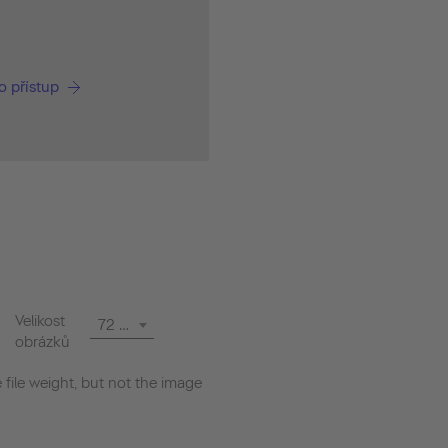
o přístup
Velikost
72 dpi
obrázků
file weight, but not the image