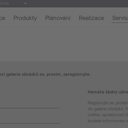
ECHIA
ce
Produkty
Plánování
Realizace
Servis
kcí galerie obrázků se, prosím, zaregistrujte.
Nemáte žádný uživa
Registrujte se, prosím
do galerie obrázků.
ověřen společností Du
budete informováni 