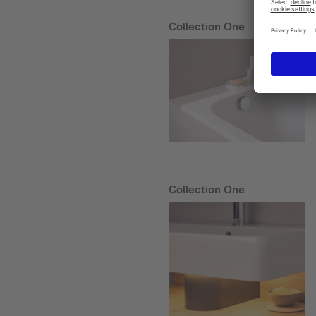
Collection One
Collection One