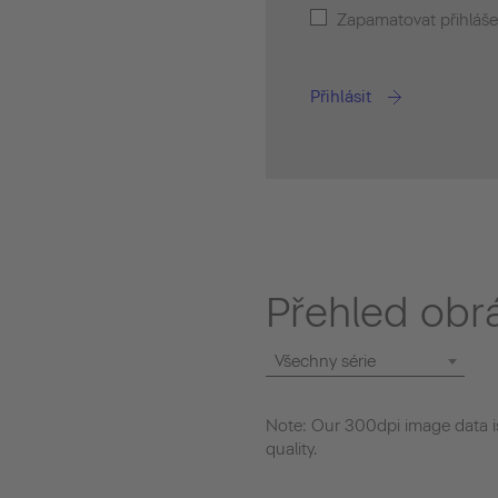
Zapamatovat přihláše
Přihlásit
Přehled obr
Všechny série
Note: Our 300dpi image data is
quality.