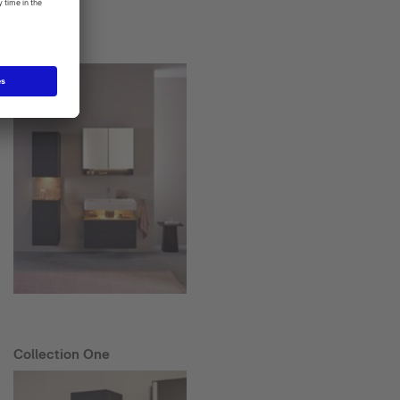
Starck T
Collection One