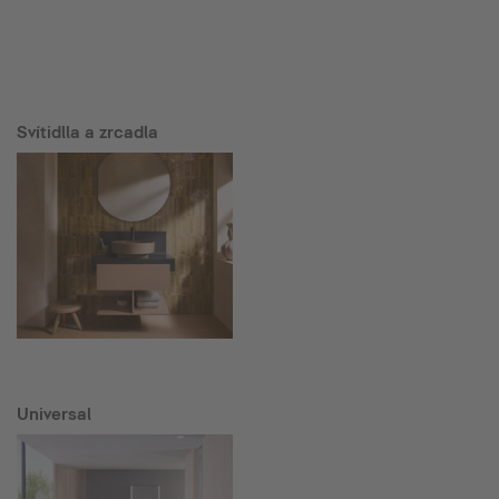
Svítidlla a zrcadla
Universal