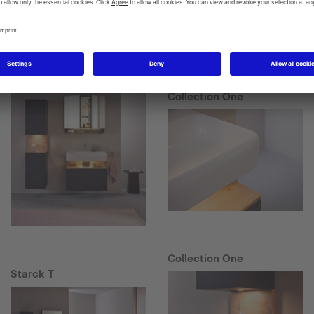
Starck T
Collection One
Collection One
Starck T