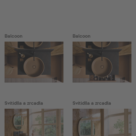
Balcoon
Balcoon
Svítidlla a zrcadla
Svítidlla a zrcadla