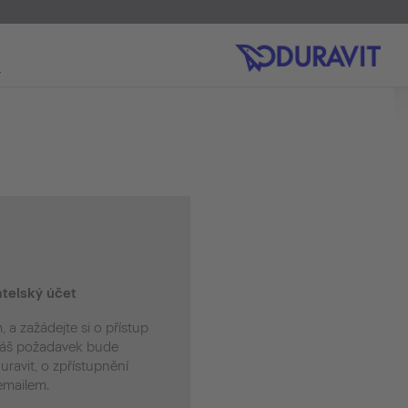
telský účet
, a zažádejte si o přístup
 Váš požadavek bude
ravit, o zpřístupnění
emailem.